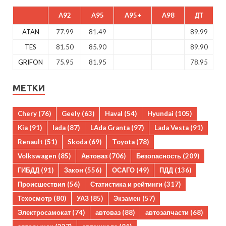
A92
A95
A95+
A98
ДТ
ATAN
77.99
81.49
89.99
TES
81.50
85.90
89.90
GRIFON
75.95
81.95
78.95
МЕТКИ
Chery
(76)
Geely
(63)
Haval
(54)
Hyundai
(105)
Kia
(91)
lada
(87)
LAda Granta
(97)
Lada Vesta
(91)
Renault
(51)
Skoda
(69)
Toyota
(78)
Volkswagen
(85)
Автоваз
(706)
Безопасность
(209)
ГИБДД
(91)
Закон
(556)
ОСАГО
(49)
ПДД
(136)
Происшествия
(56)
Статистика и рейтинги
(317)
Техосмотр
(80)
УАЗ
(85)
Экзамен
(57)
Электросамокат
(74)
автоваз
(88)
автозапчасти
(68)