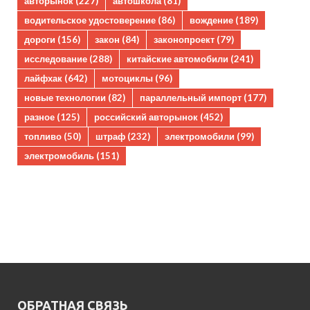
авторынок
(227)
автошкола
(81)
водительское удостоверение
(86)
вождение
(189)
дороги
(156)
закон
(84)
законопроект
(79)
исследование
(288)
китайские автомобили
(241)
лайфхак
(642)
мотоциклы
(96)
новые технологии
(82)
параллельный импорт
(177)
разное
(125)
российский авторынок
(452)
топливо
(50)
штраф
(232)
электромобили
(99)
электромобиль
(151)
ОБРАТНАЯ СВЯЗЬ