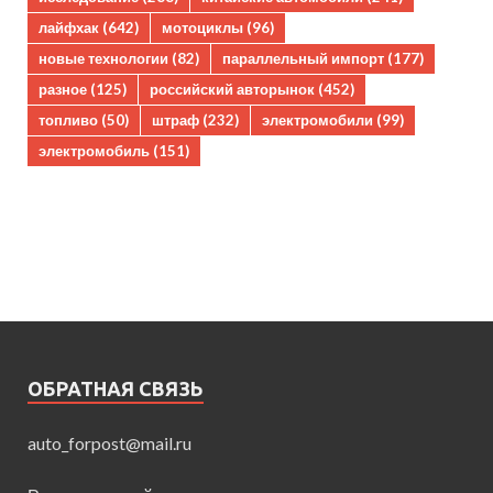
лайфхак
(642)
мотоциклы
(96)
новые технологии
(82)
параллельный импорт
(177)
разное
(125)
российский авторынок
(452)
топливо
(50)
штраф
(232)
электромобили
(99)
электромобиль
(151)
ОБРАТНАЯ СВЯЗЬ
auto_forpost@mail.ru