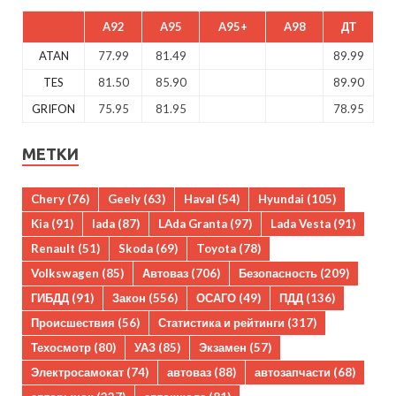
A92
A95
A95+
A98
ДТ
ATAN
77.99
81.49
89.99
TES
81.50
85.90
89.90
GRIFON
75.95
81.95
78.95
МЕТКИ
Chery
(76)
Geely
(63)
Haval
(54)
Hyundai
(105)
Kia
(91)
lada
(87)
LAda Granta
(97)
Lada Vesta
(91)
Renault
(51)
Skoda
(69)
Toyota
(78)
Volkswagen
(85)
Автоваз
(706)
Безопасность
(209)
ГИБДД
(91)
Закон
(556)
ОСАГО
(49)
ПДД
(136)
Происшествия
(56)
Статистика и рейтинги
(317)
Техосмотр
(80)
УАЗ
(85)
Экзамен
(57)
Электросамокат
(74)
автоваз
(88)
автозапчасти
(68)