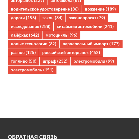
авторынок
(227)
автошкола
(81)
водительское удостоверение
(86)
вождение
(189)
дороги
(156)
закон
(84)
законопроект
(79)
исследование
(288)
китайские автомобили
(241)
лайфхак
(642)
мотоциклы
(96)
новые технологии
(82)
параллельный импорт
(177)
разное
(125)
российский авторынок
(452)
топливо
(50)
штраф
(232)
электромобили
(99)
электромобиль
(151)
ОБРАТНАЯ СВЯЗЬ