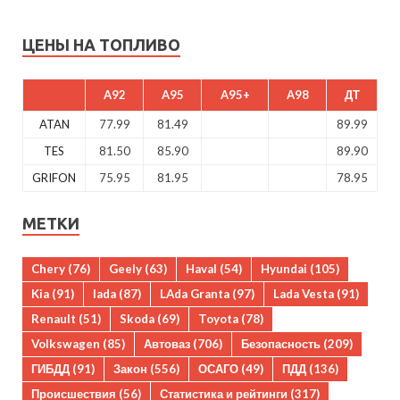
ЦЕНЫ НА ТОПЛИВО
A92
A95
A95+
A98
ДТ
ATAN
77.99
81.49
89.99
TES
81.50
85.90
89.90
GRIFON
75.95
81.95
78.95
МЕТКИ
Chery
(76)
Geely
(63)
Haval
(54)
Hyundai
(105)
Kia
(91)
lada
(87)
LAda Granta
(97)
Lada Vesta
(91)
Renault
(51)
Skoda
(69)
Toyota
(78)
Volkswagen
(85)
Автоваз
(706)
Безопасность
(209)
ГИБДД
(91)
Закон
(556)
ОСАГО
(49)
ПДД
(136)
Происшествия
(56)
Статистика и рейтинги
(317)