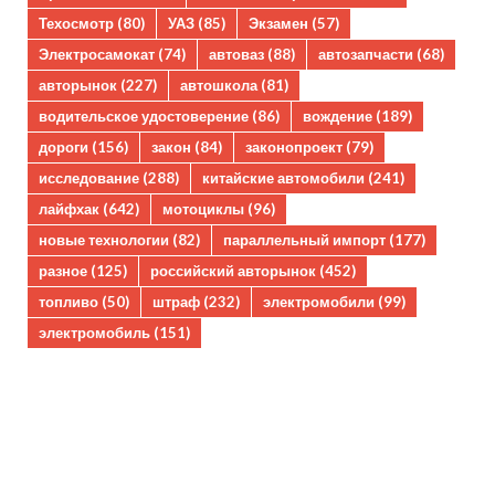
Техосмотр
(80)
УАЗ
(85)
Экзамен
(57)
Электросамокат
(74)
автоваз
(88)
автозапчасти
(68)
авторынок
(227)
автошкола
(81)
водительское удостоверение
(86)
вождение
(189)
дороги
(156)
закон
(84)
законопроект
(79)
исследование
(288)
китайские автомобили
(241)
лайфхак
(642)
мотоциклы
(96)
новые технологии
(82)
параллельный импорт
(177)
разное
(125)
российский авторынок
(452)
топливо
(50)
штраф
(232)
электромобили
(99)
электромобиль
(151)