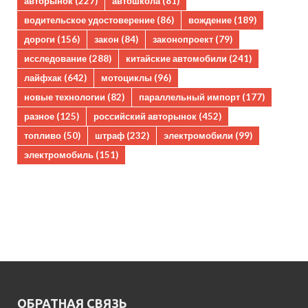
авторынок
(227)
автошкола
(81)
водительское удостоверение
(86)
вождение
(189)
дороги
(156)
закон
(84)
законопроект
(79)
исследование
(288)
китайские автомобили
(241)
лайфхак
(642)
мотоциклы
(96)
новые технологии
(82)
параллельный импорт
(177)
разное
(125)
российский авторынок
(452)
топливо
(50)
штраф
(232)
электромобили
(99)
электромобиль
(151)
ОБРАТНАЯ СВЯЗЬ