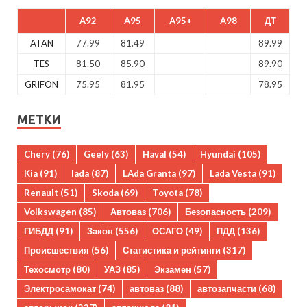
A92
A95
A95+
A98
ДТ
ATAN
77.99
81.49
89.99
TES
81.50
85.90
89.90
GRIFON
75.95
81.95
78.95
МЕТКИ
Chery
(76)
Geely
(63)
Haval
(54)
Hyundai
(105)
Kia
(91)
lada
(87)
LAda Granta
(97)
Lada Vesta
(91)
Renault
(51)
Skoda
(69)
Toyota
(78)
Volkswagen
(85)
Автоваз
(706)
Безопасность
(209)
ГИБДД
(91)
Закон
(556)
ОСАГО
(49)
ПДД
(136)
Происшествия
(56)
Статистика и рейтинги
(317)
Техосмотр
(80)
УАЗ
(85)
Экзамен
(57)
Электросамокат
(74)
автоваз
(88)
автозапчасти
(68)