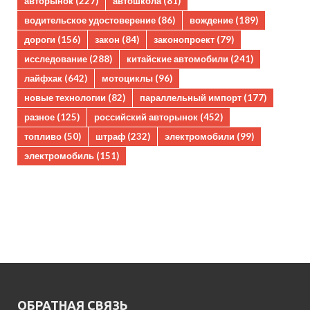
авторынок
(227)
автошкола
(81)
водительское удостоверение
(86)
вождение
(189)
дороги
(156)
закон
(84)
законопроект
(79)
исследование
(288)
китайские автомобили
(241)
лайфхак
(642)
мотоциклы
(96)
новые технологии
(82)
параллельный импорт
(177)
разное
(125)
российский авторынок
(452)
топливо
(50)
штраф
(232)
электромобили
(99)
электромобиль
(151)
ОБРАТНАЯ СВЯЗЬ