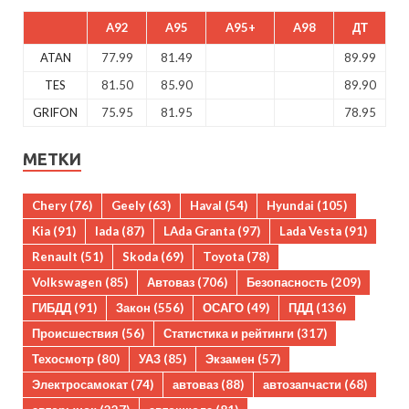
A92
A95
A95+
A98
ДТ
ATAN
77.99
81.49
89.99
TES
81.50
85.90
89.90
GRIFON
75.95
81.95
78.95
МЕТКИ
Chery
(76)
Geely
(63)
Haval
(54)
Hyundai
(105)
Kia
(91)
lada
(87)
LAda Granta
(97)
Lada Vesta
(91)
Renault
(51)
Skoda
(69)
Toyota
(78)
Volkswagen
(85)
Автоваз
(706)
Безопасность
(209)
ГИБДД
(91)
Закон
(556)
ОСАГО
(49)
ПДД
(136)
Происшествия
(56)
Статистика и рейтинги
(317)
Техосмотр
(80)
УАЗ
(85)
Экзамен
(57)
Электросамокат
(74)
автоваз
(88)
автозапчасти
(68)