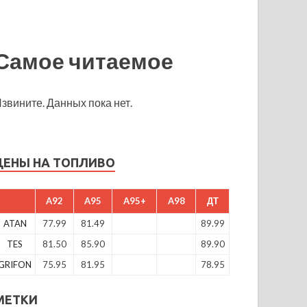
Самое читаемое
звините. Данных пока нет.
ЦЕНЫ НА ТОПЛИВО
A92
A95
A95+
A98
ДТ
ATAN
77.99
81.49
89.99
TES
81.50
85.90
89.90
GRIFON
75.95
81.95
78.95
МЕТКИ