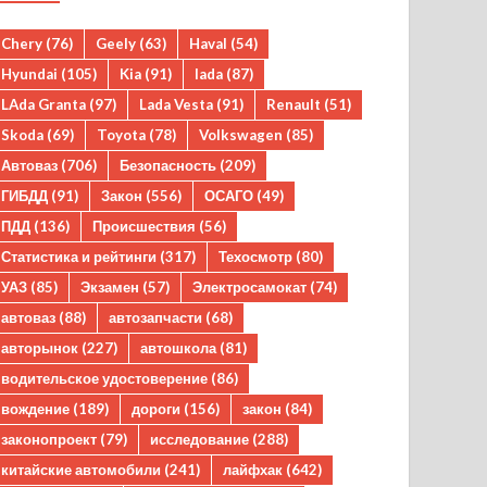
Chery
(76)
Geely
(63)
Haval
(54)
Hyundai
(105)
Kia
(91)
lada
(87)
LAda Granta
(97)
Lada Vesta
(91)
Renault
(51)
Skoda
(69)
Toyota
(78)
Volkswagen
(85)
Автоваз
(706)
Безопасность
(209)
ГИБДД
(91)
Закон
(556)
ОСАГО
(49)
ПДД
(136)
Происшествия
(56)
Статистика и рейтинги
(317)
Техосмотр
(80)
УАЗ
(85)
Экзамен
(57)
Электросамокат
(74)
автоваз
(88)
автозапчасти
(68)
авторынок
(227)
автошкола
(81)
водительское удостоверение
(86)
вождение
(189)
дороги
(156)
закон
(84)
законопроект
(79)
исследование
(288)
китайские автомобили
(241)
лайфхак
(642)