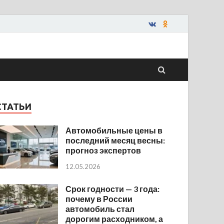
СТАТЬИ
Автомобильные цены в
последний месяц весны:
прогноз экспертов
12.05.2026
Срок годности — 3 года:
почему в России
автомобиль стал
дорогим расходником, а