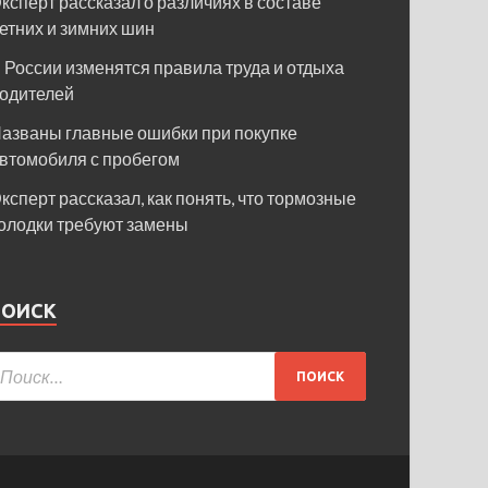
ксперт рассказал о различиях в составе
етних и зимних шин
 России изменятся правила труда и отдыха
одителей
азваны главные ошибки при покупке
втомобиля с пробегом
ксперт рассказал, как понять, что тормозные
олодки требуют замены
ПОИСК