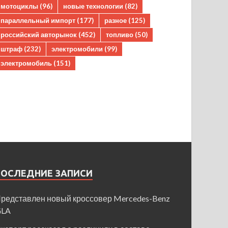
мотоциклы
(96)
новые технологии
(82)
параллельный импорт
(177)
разное
(125)
российский авторынок
(452)
топливо
(50)
штраф
(232)
электромобили
(99)
электромобиль
(151)
ПОСЛЕДНИЕ ЗАПИСИ
редставлен новый кроссовер Mercedes-Benz
GLA