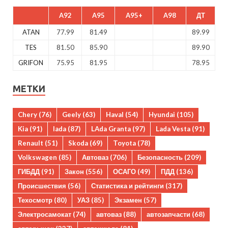
A92
A95
A95+
A98
ДТ
ATAN
77.99
81.49
89.99
TES
81.50
85.90
89.90
GRIFON
75.95
81.95
78.95
МЕТКИ
Chery
(76)
Geely
(63)
Haval
(54)
Hyundai
(105)
Kia
(91)
lada
(87)
LAda Granta
(97)
Lada Vesta
(91)
Renault
(51)
Skoda
(69)
Toyota
(78)
Volkswagen
(85)
Автоваз
(706)
Безопасность
(209)
ГИБДД
(91)
Закон
(556)
ОСАГО
(49)
ПДД
(136)
Происшествия
(56)
Статистика и рейтинги
(317)
Техосмотр
(80)
УАЗ
(85)
Экзамен
(57)
Электросамокат
(74)
автоваз
(88)
автозапчасти
(68)