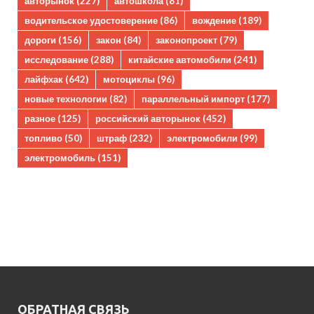
авторынок
(227)
автошкола
(81)
водительское удостоверение
(86)
вождение
(189)
дороги
(156)
закон
(84)
законопроект
(79)
исследование
(288)
китайские автомобили
(241)
лайфхак
(642)
мотоциклы
(96)
новые технологии
(82)
параллельный импорт
(177)
разное
(125)
российский авторынок
(452)
топливо
(50)
штраф
(232)
электромобили
(99)
электромобиль
(151)
ОБРАТНАЯ СВЯЗЬ