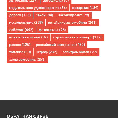
авторынок
(227)
автошкола
(81)
водительское удостоверение
(86)
вождение
(189)
дороги
(156)
закон
(84)
законопроект
(79)
исследование
(288)
китайские автомобили
(241)
лайфхак
(642)
мотоциклы
(96)
новые технологии
(82)
параллельный импорт
(177)
разное
(125)
российский авторынок
(452)
топливо
(50)
штраф
(232)
электромобили
(99)
электромобиль
(151)
ОБРАТНАЯ СВЯЗЬ