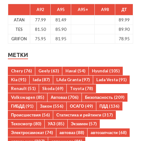
A92
A95
A95+
A98
ДТ
ATAN
77.99
81.49
89.99
TES
81.50
85.90
89.90
GRIFON
75.95
81.95
78.95
МЕТКИ
Chery
(76)
Geely
(63)
Haval
(54)
Hyundai
(105)
Kia
(91)
lada
(87)
LAda Granta
(97)
Lada Vesta
(91)
Renault
(51)
Skoda
(69)
Toyota
(78)
Volkswagen
(85)
Автоваз
(706)
Безопасность
(209)
ГИБДД
(91)
Закон
(556)
ОСАГО
(49)
ПДД
(136)
Происшествия
(56)
Статистика и рейтинги
(317)
Техосмотр
(80)
УАЗ
(85)
Экзамен
(57)
Электросамокат
(74)
автоваз
(88)
автозапчасти
(68)