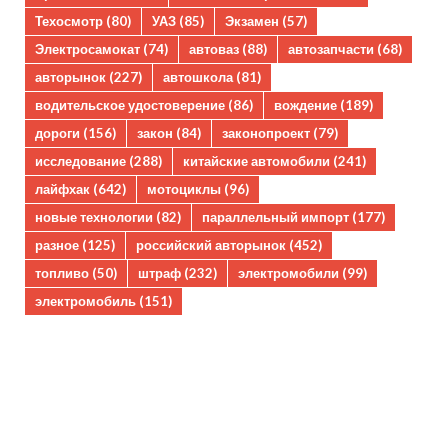
Техосмотр
(80)
УАЗ
(85)
Экзамен
(57)
Электросамокат
(74)
автоваз
(88)
автозапчасти
(68)
авторынок
(227)
автошкола
(81)
водительское удостоверение
(86)
вождение
(189)
дороги
(156)
закон
(84)
законопроект
(79)
исследование
(288)
китайские автомобили
(241)
лайфхак
(642)
мотоциклы
(96)
новые технологии
(82)
параллельный импорт
(177)
разное
(125)
российский авторынок
(452)
топливо
(50)
штраф
(232)
электромобили
(99)
электромобиль
(151)