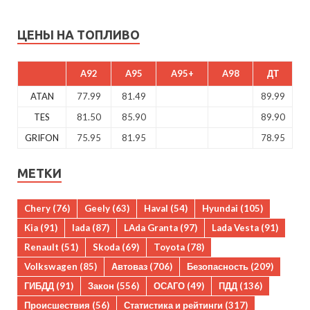
ЦЕНЫ НА ТОПЛИВО
A92
A95
A95+
A98
ДТ
ATAN
77.99
81.49
89.99
TES
81.50
85.90
89.90
GRIFON
75.95
81.95
78.95
МЕТКИ
Chery
(76)
Geely
(63)
Haval
(54)
Hyundai
(105)
Kia
(91)
lada
(87)
LAda Granta
(97)
Lada Vesta
(91)
Renault
(51)
Skoda
(69)
Toyota
(78)
Volkswagen
(85)
Автоваз
(706)
Безопасность
(209)
ГИБДД
(91)
Закон
(556)
ОСАГО
(49)
ПДД
(136)
Происшествия
(56)
Статистика и рейтинги
(317)