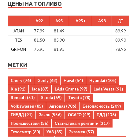
ЦЕНЫ НА ТОПЛИВО
A92
A95
A95+
A98
ДТ
ATAN
77.99
81.49
89.99
TES
81.50
85.90
89.90
GRIFON
75.95
81.95
78.95
МЕТКИ
Chery
(76)
Geely
(63)
Haval
(54)
Hyundai
(105)
Kia
(91)
lada
(87)
LAda Granta
(97)
Lada Vesta
(91)
Renault
(51)
Skoda
(69)
Toyota
(78)
Volkswagen
(85)
Автоваз
(706)
Безопасность
(209)
ГИБДД
(91)
Закон
(556)
ОСАГО
(49)
ПДД
(136)
Происшествия
(56)
Статистика и рейтинги
(317)
Техосмотр
(80)
УАЗ
(85)
Экзамен
(57)