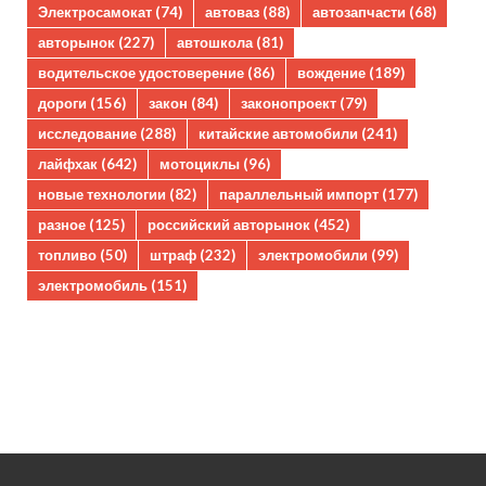
Электросамокат
(74)
автоваз
(88)
автозапчасти
(68)
авторынок
(227)
автошкола
(81)
водительское удостоверение
(86)
вождение
(189)
дороги
(156)
закон
(84)
законопроект
(79)
исследование
(288)
китайские автомобили
(241)
лайфхак
(642)
мотоциклы
(96)
новые технологии
(82)
параллельный импорт
(177)
разное
(125)
российский авторынок
(452)
топливо
(50)
штраф
(232)
электромобили
(99)
электромобиль
(151)