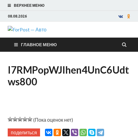
ВЕРХНЕЕ МЕНЮ
08.08.2026
ForPost —
ГЛАВНОЕ МЕНЮ
Авто
I7RMPopWJIhen4UnC6Udt
ws800
(Пока оценок нет)
поделиться