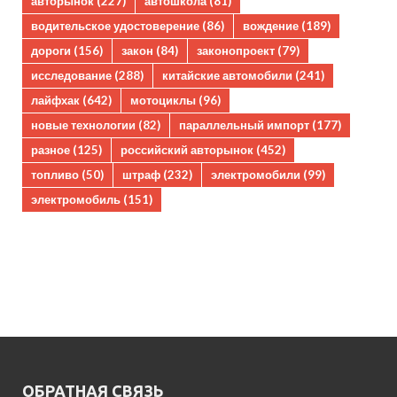
авторынок
(227)
автошкола
(81)
водительское удостоверение
(86)
вождение
(189)
дороги
(156)
закон
(84)
законопроект
(79)
исследование
(288)
китайские автомобили
(241)
лайфхак
(642)
мотоциклы
(96)
новые технологии
(82)
параллельный импорт
(177)
разное
(125)
российский авторынок
(452)
топливо
(50)
штраф
(232)
электромобили
(99)
электромобиль
(151)
ОБРАТНАЯ СВЯЗЬ