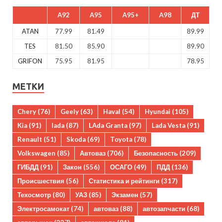
A92
A95
A95+
A98
ДТ
ATAN
77.99
81.49
89.99
TES
81.50
85.90
89.90
GRIFON
75.95
81.95
78.95
МЕТКИ
Chery
(76)
Geely
(63)
Haval
(54)
Hyundai
(105)
Kia
(91)
lada
(87)
LAda Granta
(97)
Lada Vesta
(91)
Renault
(51)
Skoda
(69)
Toyota
(78)
Volkswagen
(85)
Автоваз
(706)
Безопасность
(209)
ГИБДД
(91)
Закон
(556)
ОСАГО
(49)
ПДД
(136)
Происшествия
(56)
Статистика и рейтинги
(317)
Техосмотр
(80)
УАЗ
(85)
Экзамен
(57)
Электросамокат
(74)
автоваз
(88)
автозапчасти
(68)