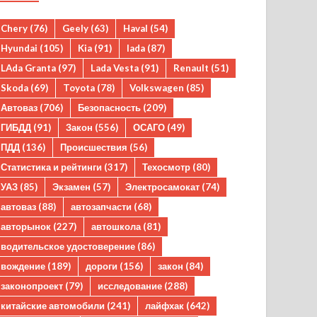
Chery
(76)
Geely
(63)
Haval
(54)
Hyundai
(105)
Kia
(91)
lada
(87)
LAda Granta
(97)
Lada Vesta
(91)
Renault
(51)
Skoda
(69)
Toyota
(78)
Volkswagen
(85)
Автоваз
(706)
Безопасность
(209)
ГИБДД
(91)
Закон
(556)
ОСАГО
(49)
ПДД
(136)
Происшествия
(56)
Статистика и рейтинги
(317)
Техосмотр
(80)
УАЗ
(85)
Экзамен
(57)
Электросамокат
(74)
автоваз
(88)
автозапчасти
(68)
авторынок
(227)
автошкола
(81)
водительское удостоверение
(86)
вождение
(189)
дороги
(156)
закон
(84)
законопроект
(79)
исследование
(288)
китайские автомобили
(241)
лайфхак
(642)