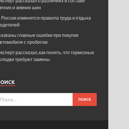
ксперт рассказал о различиях в составе
етних и зимних шин
 России изменятся правила труда и отдыха
одителей
азваны главные ошибки при покупке
втомобиля с пробегом
ксперт рассказал, как понять, что тормозные
олодки требуют замены
ПОИСК