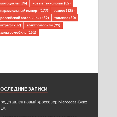
мотоциклы
(96)
новые технологии
(82)
параллельный импорт
(177)
разное
(125)
российский авторынок
(452)
топливо
(50)
штраф
(232)
электромобили
(99)
электромобиль
(151)
ПОСЛЕДНИЕ ЗАПИСИ
редставлен новый кроссовер Mercedes-Benz
GLA