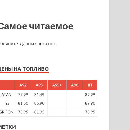
Самое читаемое
звините. Данных пока нет.
ЦЕНЫ НА ТОПЛИВО
A92
A95
A95+
A98
ДТ
ATAN
77.99
81.49
89.99
TES
81.50
85.90
89.90
GRIFON
75.95
81.95
78.95
МЕТКИ