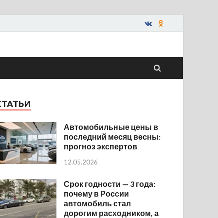
СТАТЬИ
Автомобильные цены в
последний месяц весны:
прогноз экспертов
12.05.2026
Срок годности — 3 года:
почему в России
автомобиль стал
дорогим расходником, а