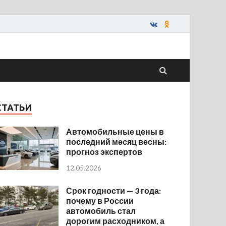
СТАТЬИ
Автомобильные цены в
последний месяц весны:
прогноз экспертов
12.05.2026
Срок годности — 3 года:
почему в России
автомобиль стал
дорогим расходником, а