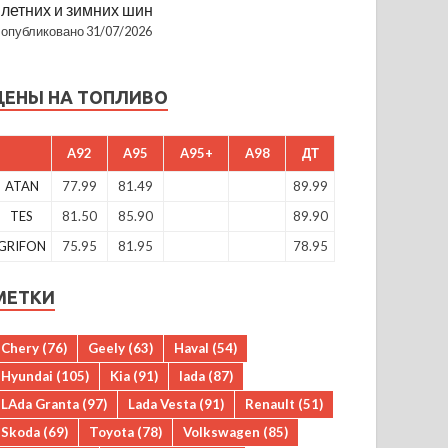
летних и зимних шин
опубликовано 31/07/2026
ЦЕНЫ НА ТОПЛИВО
A92
A95
A95+
A98
ДТ
ATAN
77.99
81.49
89.99
TES
81.50
85.90
89.90
GRIFON
75.95
81.95
78.95
МЕТКИ
Chery
(76)
Geely
(63)
Haval
(54)
Hyundai
(105)
Kia
(91)
lada
(87)
LAda Granta
(97)
Lada Vesta
(91)
Renault
(51)
Skoda
(69)
Toyota
(78)
Volkswagen
(85)