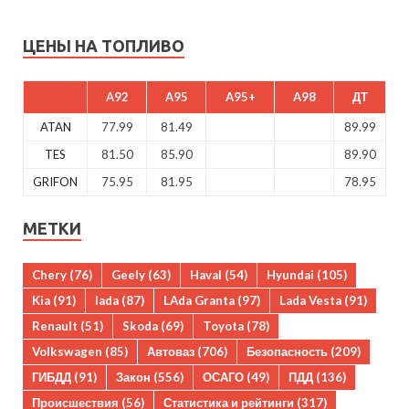
ЦЕНЫ НА ТОПЛИВО
A92
A95
A95+
A98
ДТ
ATAN
77.99
81.49
89.99
TES
81.50
85.90
89.90
GRIFON
75.95
81.95
78.95
МЕТКИ
Chery
(76)
Geely
(63)
Haval
(54)
Hyundai
(105)
Kia
(91)
lada
(87)
LAda Granta
(97)
Lada Vesta
(91)
Renault
(51)
Skoda
(69)
Toyota
(78)
Volkswagen
(85)
Автоваз
(706)
Безопасность
(209)
ГИБДД
(91)
Закон
(556)
ОСАГО
(49)
ПДД
(136)
Происшествия
(56)
Статистика и рейтинги
(317)