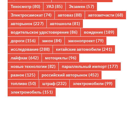
Техосмотр
(80)
УАЗ
(85)
Экзамен
(57)
Электросамокат
(74)
автоваз
(88)
автозапчасти
(68)
авторынок
(227)
автошкола
(81)
водительское удостоверение
(86)
вождение
(189)
дороги
(156)
закон
(84)
законопроект
(79)
исследование
(288)
китайские автомобили
(241)
лайфхак
(642)
мотоциклы
(96)
новые технологии
(82)
параллельный импорт
(177)
разное
(125)
российский авторынок
(452)
топливо
(50)
штраф
(232)
электромобили
(99)
электромобиль
(151)