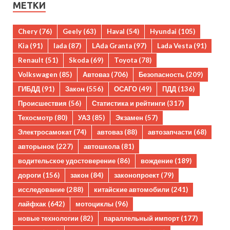
МЕТКИ
Chery
(76)
Geely
(63)
Haval
(54)
Hyundai
(105)
Kia
(91)
lada
(87)
LAda Granta
(97)
Lada Vesta
(91)
Renault
(51)
Skoda
(69)
Toyota
(78)
Volkswagen
(85)
Автоваз
(706)
Безопасность
(209)
ГИБДД
(91)
Закон
(556)
ОСАГО
(49)
ПДД
(136)
Происшествия
(56)
Статистика и рейтинги
(317)
Техосмотр
(80)
УАЗ
(85)
Экзамен
(57)
Электросамокат
(74)
автоваз
(88)
автозапчасти
(68)
авторынок
(227)
автошкола
(81)
водительское удостоверение
(86)
вождение
(189)
дороги
(156)
закон
(84)
законопроект
(79)
исследование
(288)
китайские автомобили
(241)
лайфхак
(642)
мотоциклы
(96)
новые технологии
(82)
параллельный импорт
(177)