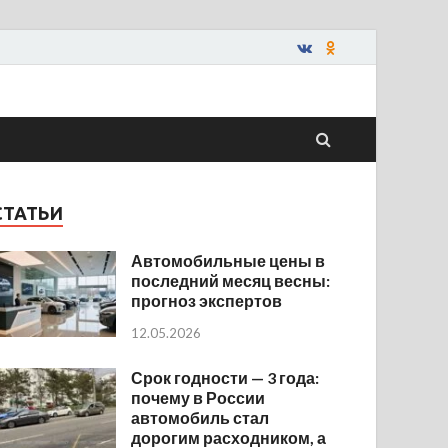
СТАТЬИ
Автомобильные цены в
последний месяц весны:
прогноз экспертов
12.05.2026
Срок годности — 3 года:
почему в России
автомобиль стал
дорогим расходником, а