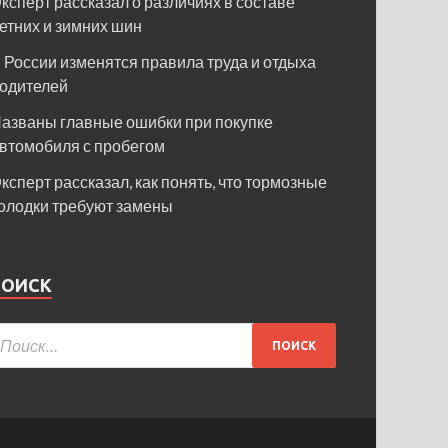
ксперт рассказал о различиях в составе
етних и зимних шин
 России изменятся правила труда и отдыха
одителей
азваны главные ошибки при покупке
втомобиля с пробегом
ксперт рассказал, как понять, что тормозные
олодки требуют замены
ПОИСК