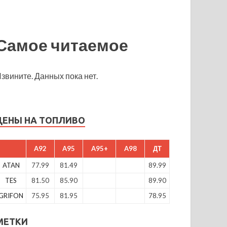
Самое читаемое
звините. Данных пока нет.
ЦЕНЫ НА ТОПЛИВО
A92
A95
A95+
A98
ДТ
ATAN
77.99
81.49
89.99
TES
81.50
85.90
89.90
GRIFON
75.95
81.95
78.95
МЕТКИ