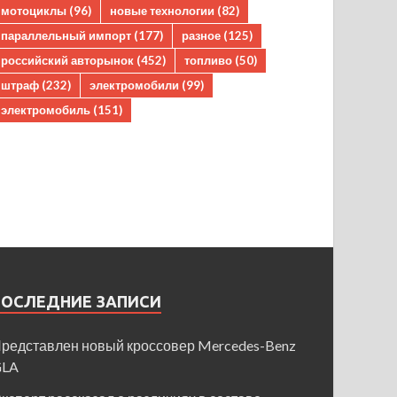
мотоциклы
(96)
новые технологии
(82)
параллельный импорт
(177)
разное
(125)
российский авторынок
(452)
топливо
(50)
штраф
(232)
электромобили
(99)
электромобиль
(151)
ПОСЛЕДНИЕ ЗАПИСИ
редставлен новый кроссовер Mercedes-Benz
GLA