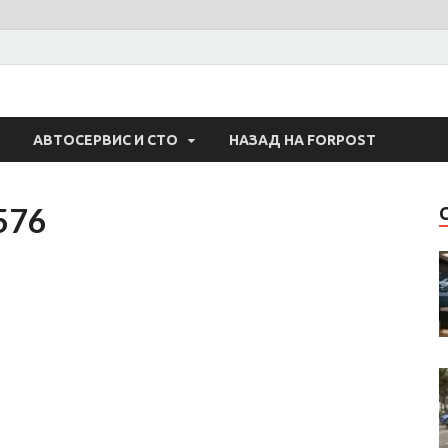
 Авто
АВТОСЕРВИС И СТО
НАЗАД НА FORPOST
576