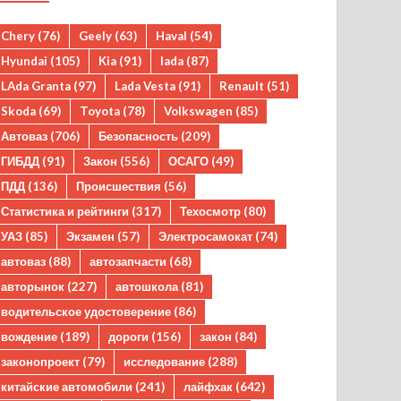
Chery
(76)
Geely
(63)
Haval
(54)
Hyundai
(105)
Kia
(91)
lada
(87)
LAda Granta
(97)
Lada Vesta
(91)
Renault
(51)
Skoda
(69)
Toyota
(78)
Volkswagen
(85)
Автоваз
(706)
Безопасность
(209)
ГИБДД
(91)
Закон
(556)
ОСАГО
(49)
ПДД
(136)
Происшествия
(56)
Статистика и рейтинги
(317)
Техосмотр
(80)
УАЗ
(85)
Экзамен
(57)
Электросамокат
(74)
автоваз
(88)
автозапчасти
(68)
авторынок
(227)
автошкола
(81)
водительское удостоверение
(86)
вождение
(189)
дороги
(156)
закон
(84)
законопроект
(79)
исследование
(288)
китайские автомобили
(241)
лайфхак
(642)