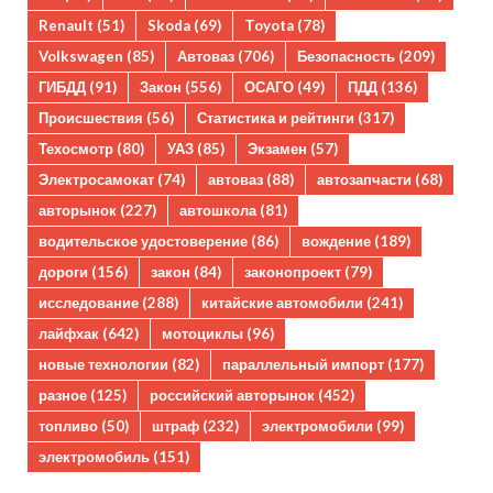
Renault
(51)
Skoda
(69)
Toyota
(78)
Volkswagen
(85)
Автоваз
(706)
Безопасность
(209)
ГИБДД
(91)
Закон
(556)
ОСАГО
(49)
ПДД
(136)
Происшествия
(56)
Статистика и рейтинги
(317)
Техосмотр
(80)
УАЗ
(85)
Экзамен
(57)
Электросамокат
(74)
автоваз
(88)
автозапчасти
(68)
авторынок
(227)
автошкола
(81)
водительское удостоверение
(86)
вождение
(189)
дороги
(156)
закон
(84)
законопроект
(79)
исследование
(288)
китайские автомобили
(241)
лайфхак
(642)
мотоциклы
(96)
новые технологии
(82)
параллельный импорт
(177)
разное
(125)
российский авторынок
(452)
топливо
(50)
штраф
(232)
электромобили
(99)
электромобиль
(151)