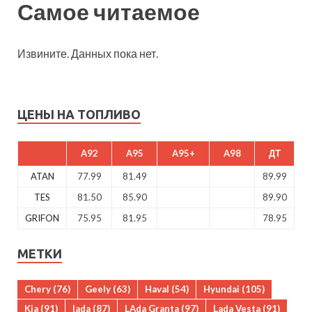
Самое читаемое
Извините. Данных пока нет.
ЦЕНЫ НА ТОПЛИВО
A92
A95
A95+
A98
ДТ
ATAN
77.99
81.49
89.99
TES
81.50
85.90
89.90
GRIFON
75.95
81.95
78.95
МЕТКИ
Chery
(76)
Geely
(63)
Haval
(54)
Hyundai
(105)
Kia
(91)
lada
(87)
LAda Granta
(97)
Lada Vesta
(91)