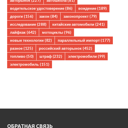
авторынок
(227)
автошкола
(81)
водительское удостоверение
(86)
вождение
(189)
дороги
(156)
закон
(84)
законопроект
(79)
исследование
(288)
китайские автомобили
(241)
лайфхак
(642)
мотоциклы
(96)
новые технологии
(82)
параллельный импорт
(177)
разное
(125)
российский авторынок
(452)
топливо
(50)
штраф
(232)
электромобили
(99)
электромобиль
(151)
ОБРАТНАЯ СВЯЗЬ