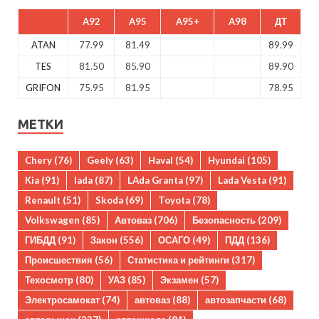
A92
A95
A95+
A98
ДТ
ATAN
77.99
81.49
89.99
TES
81.50
85.90
89.90
GRIFON
75.95
81.95
78.95
МЕТКИ
Chery
(76)
Geely
(63)
Haval
(54)
Hyundai
(105)
Kia
(91)
lada
(87)
LAda Granta
(97)
Lada Vesta
(91)
Renault
(51)
Skoda
(69)
Toyota
(78)
Volkswagen
(85)
Автоваз
(706)
Безопасность
(209)
ГИБДД
(91)
Закон
(556)
ОСАГО
(49)
ПДД
(136)
Происшествия
(56)
Статистика и рейтинги
(317)
Техосмотр
(80)
УАЗ
(85)
Экзамен
(57)
Электросамокат
(74)
автоваз
(88)
автозапчасти
(68)