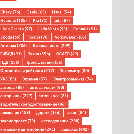
Chery
(76)
Geely
(63)
Haval
(54)
Hyundai
(105)
Kia
(91)
lada
(87)
LAda Granta
(97)
Lada Vesta
(91)
Renault
(51)
Skoda
(69)
Toyota
(78)
Volkswagen
(85)
Автоваз
(706)
Безопасность
(209)
ГИБДД
(91)
Закон
(556)
ОСАГО
(49)
ПДД
(136)
Происшествия
(56)
Статистика и рейтинги
(317)
Техосмотр
(80)
УАЗ
(85)
Экзамен
(57)
Электросамокат
(74)
автоваз
(88)
автозапчасти
(68)
авторынок
(227)
автошкола
(81)
водительское удостоверение
(86)
вождение
(189)
дороги
(156)
закон
(84)
законопроект
(79)
исследование
(288)
китайские автомобили
(241)
лайфхак
(642)