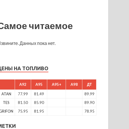
Самое читаемое
звините. Данных пока нет.
ЦЕНЫ НА ТОПЛИВО
A92
A95
A95+
A98
ДТ
ATAN
77.99
81.49
89.99
TES
81.50
85.90
89.90
GRIFON
75.95
81.95
78.95
МЕТКИ