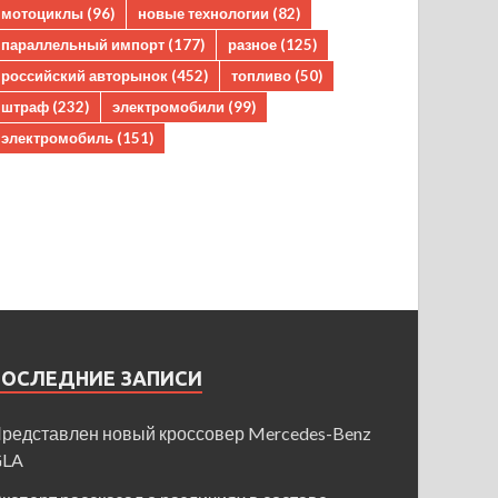
мотоциклы
(96)
новые технологии
(82)
параллельный импорт
(177)
разное
(125)
российский авторынок
(452)
топливо
(50)
штраф
(232)
электромобили
(99)
электромобиль
(151)
ПОСЛЕДНИЕ ЗАПИСИ
редставлен новый кроссовер Mercedes-Benz
GLA