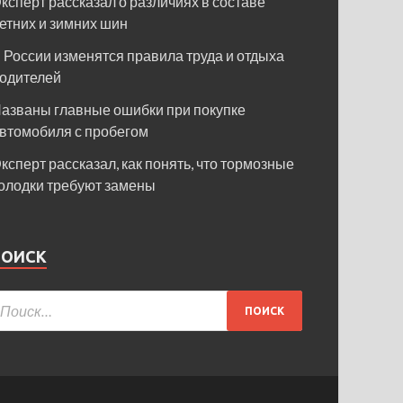
ксперт рассказал о различиях в составе
етних и зимних шин
 России изменятся правила труда и отдыха
одителей
азваны главные ошибки при покупке
втомобиля с пробегом
ксперт рассказал, как понять, что тормозные
олодки требуют замены
ПОИСК