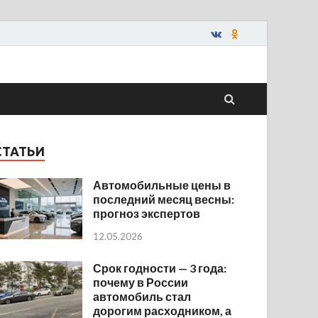
СТАТЬИ
Автомобильные цены в
последний месяц весны:
прогноз экспертов
12.05.2026
Срок годности — 3 года:
почему в России
автомобиль стал
дорогим расходником, а