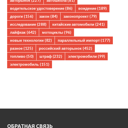
авторынок
(227)
автошкола
(81)
водительское удостоверение
(86)
вождение
(189)
дороги
(156)
закон
(84)
законопроект
(79)
исследование
(288)
китайские автомобили
(241)
лайфхак
(642)
мотоциклы
(96)
новые технологии
(82)
параллельный импорт
(177)
разное
(125)
российский авторынок
(452)
топливо
(50)
штраф
(232)
электромобили
(99)
электромобиль
(151)
ОБРАТНАЯ СВЯЗЬ