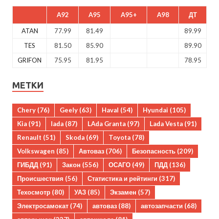
A92
A95
A95+
A98
ДТ
ATAN
77.99
81.49
89.99
TES
81.50
85.90
89.90
GRIFON
75.95
81.95
78.95
МЕТКИ
Chery
(76)
Geely
(63)
Haval
(54)
Hyundai
(105)
Kia
(91)
lada
(87)
LAda Granta
(97)
Lada Vesta
(91)
Renault
(51)
Skoda
(69)
Toyota
(78)
Volkswagen
(85)
Автоваз
(706)
Безопасность
(209)
ГИБДД
(91)
Закон
(556)
ОСАГО
(49)
ПДД
(136)
Происшествия
(56)
Статистика и рейтинги
(317)
Техосмотр
(80)
УАЗ
(85)
Экзамен
(57)
Электросамокат
(74)
автоваз
(88)
автозапчасти
(68)