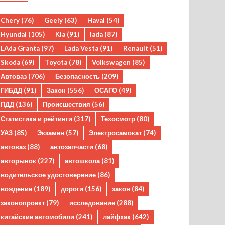
Chery
(76)
Geely
(63)
Haval
(54)
Hyundai
(105)
Kia
(91)
lada
(87)
LAda Granta
(97)
Lada Vesta
(91)
Renault
(51)
Skoda
(69)
Toyota
(78)
Volkswagen
(85)
Автоваз
(706)
Безопасность
(209)
ГИБДД
(91)
Закон
(556)
ОСАГО
(49)
ПДД
(136)
Происшествия
(56)
Статистика и рейтинги
(317)
Техосмотр
(80)
УАЗ
(85)
Экзамен
(57)
Электросамокат
(74)
автоваз
(88)
автозапчасти
(68)
авторынок
(227)
автошкола
(81)
водительское удостоверение
(86)
вождение
(189)
дороги
(156)
закон
(84)
законопроект
(79)
исследование
(288)
китайские автомобили
(241)
лайфхак
(642)