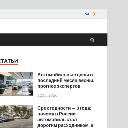
СТАТЬИ
Автомобильные цены в
последний месяц весны:
прогноз экспертов
12.05.2026
Срок годности — 3 года:
почему в России
автомобиль стал
дорогим расходником, а