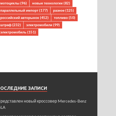
мотоциклы
(96)
новые технологии
(82)
параллельный импорт
(177)
разное
(125)
российский авторынок
(452)
топливо
(50)
штраф
(232)
электромобили
(99)
электромобиль
(151)
ПОСЛЕДНИЕ ЗАПИСИ
редставлен новый кроссовер Mercedes-Benz
GLA