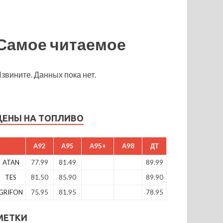
Самое читаемое
звините. Данных пока нет.
ЦЕНЫ НА ТОПЛИВО
A92
A95
A95+
A98
ДТ
ATAN
77.99
81.49
89.99
TES
81.50
85.90
89.90
GRIFON
75.95
81.95
78.95
МЕТКИ