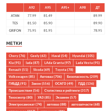
A92
A95
A95+
A98
ДТ
ATAN
77.99
81.49
89.99
TES
81.50
85.90
89.90
GRIFON
75.95
81.95
78.95
МЕТКИ
Chery
(76)
Geely
(63)
Haval
(54)
Hyundai
(105)
Kia
(91)
lada
(87)
LAda Granta
(97)
Lada Vesta
(91)
Renault
(51)
Skoda
(69)
Toyota
(78)
Volkswagen
(85)
Автоваз
(706)
Безопасность
(209)
ГИБДД
(91)
Закон
(556)
ОСАГО
(49)
ПДД
(136)
Происшествия
(56)
Статистика и рейтинги
(317)
Техосмотр
(80)
УАЗ
(85)
Экзамен
(57)
Электросамокат
(74)
автоваз
(88)
автозапчасти
(68)