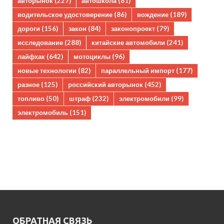
авторынок
(227)
автошкола
(81)
водительское удостоверение
(86)
вождение
(189)
дороги
(156)
закон
(84)
законопроект
(79)
исследование
(288)
китайские автомобили
(241)
лайфхак
(642)
мотоциклы
(96)
новые технологии
(82)
параллельный импорт
(177)
разное
(125)
российский авторынок
(452)
топливо
(50)
штраф
(232)
электромобили
(99)
электромобиль
(151)
ОБРАТНАЯ СВЯЗЬ