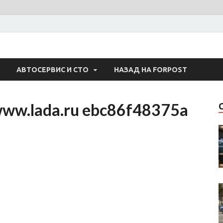
 Авто
АВТОСЕРВИС И СТО
НАЗАД НА FORPOST
www.lada.ru ebc86f48375a