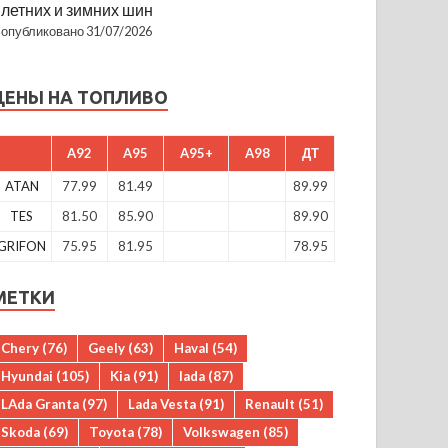
летних и зимних шин
опубликовано 31/07/2026
ЦЕНЫ НА ТОПЛИВО
A92
A95
A95+
A98
ДТ
ATAN
77.99
81.49
89.99
TES
81.50
85.90
89.90
GRIFON
75.95
81.95
78.95
МЕТКИ
Chery
(76)
Geely
(63)
Haval
(54)
Hyundai
(105)
Kia
(91)
lada
(87)
LAda Granta
(97)
Lada Vesta
(91)
Renault
(51)
Skoda
(69)
Toyota
(78)
Volkswagen
(85)