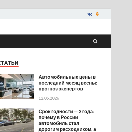
СТАТЬИ
Автомобильные цены в
последний месяц весны:
прогноз экспертов
12.05.2026
Срок годности — 3 года:
почему в России
автомобиль стал
дорогим расходником, а