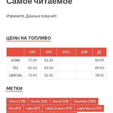
Самое читаемое
Извините. Данных пока нет.
ЦЕНЫ НА ТОПЛИВО
A92
A95
A95+
A98
ДТ
ATAN
77.99
81.49
89.99
TES
81.50
85.90
89.90
GRIFON
75.95
81.95
78.95
МЕТКИ
Chery
(76)
Geely
(63)
Haval
(54)
Hyundai
(105)
Kia
(91)
lada
(87)
LAda Granta
(97)
Lada Vesta
(91)