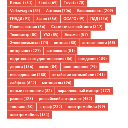
Renault
(51)
Skoda
(69)
Toyota
(78)
Volkswagen
(85)
Автоваз
(706)
Безопасность
(209)
ГИБДД
(91)
Закон
(556)
ОСАГО
(49)
ПДД
(136)
Происшествия
(56)
Статистика и рейтинги
(317)
Техосмотр
(80)
УАЗ
(85)
Экзамен
(57)
Электросамокат
(74)
автоваз
(88)
автозапчасти
(68)
авторынок
(227)
автошкола
(81)
водительское удостоверение
(86)
вождение
(189)
дороги
(156)
закон
(84)
законопроект
(79)
исследование
(288)
китайские автомобили
(241)
лайфхак
(642)
мотоциклы
(96)
новые технологии
(82)
параллельный импорт
(177)
разное
(125)
российский авторынок
(452)
топливо
(50)
штраф
(232)
электромобили
(99)
электромобиль
(151)