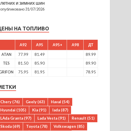
летних и зимних шин
опубликовано 31/07/2026
ЦЕНЫ НА ТОПЛИВО
A92
A95
A95+
A98
ДТ
ATAN
77.99
81.49
89.99
TES
81.50
85.90
89.90
GRIFON
75.95
81.95
78.95
МЕТКИ
Chery
(76)
Geely
(63)
Haval
(54)
Hyundai
(105)
Kia
(91)
lada
(87)
LAda Granta
(97)
Lada Vesta
(91)
Renault
(51)
Skoda
(69)
Toyota
(78)
Volkswagen
(85)