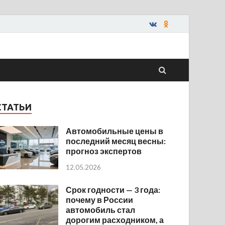
СТАТЬИ
Автомобильные цены в
последний месяц весны:
прогноз экспертов
12.05.2026
Срок годности — 3 года:
почему в России
автомобиль стал
дорогим расходником, а