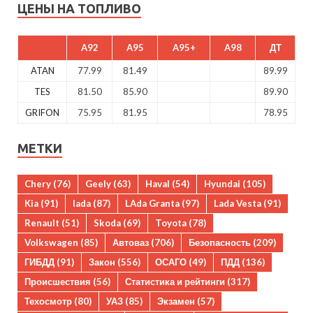
ЦЕНЫ НА ТОПЛИВО
A92
A95
A95+
A98
ДТ
ATAN
77.99
81.49
89.99
TES
81.50
85.90
89.90
GRIFON
75.95
81.95
78.95
МЕТКИ
Chery
(76)
Geely
(63)
Haval
(54)
Hyundai
(105)
Kia
(91)
lada
(87)
LAda Granta
(97)
Lada Vesta
(91)
Renault
(51)
Skoda
(69)
Toyota
(78)
Volkswagen
(85)
Автоваз
(706)
Безопасность
(209)
ГИБДД
(91)
Закон
(556)
ОСАГО
(49)
ПДД
(136)
Происшествия
(56)
Статистика и рейтинги
(317)
Техосмотр
(80)
УАЗ
(85)
Экзамен
(57)