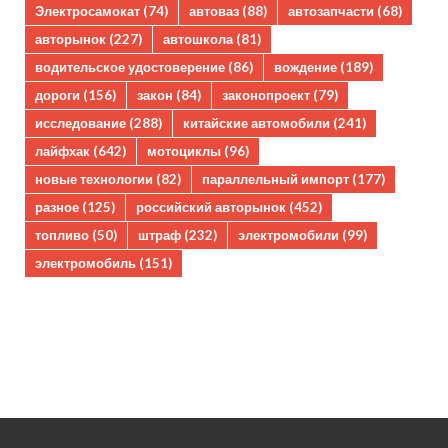
Электросамокат
(74)
автоваз
(88)
автозапчасти
(68)
авторынок
(227)
автошкола
(81)
водительское удостоверение
(86)
вождение
(189)
дороги
(156)
закон
(84)
законопроект
(79)
исследование
(288)
китайские автомобили
(241)
лайфхак
(642)
мотоциклы
(96)
новые технологии
(82)
параллельный импорт
(177)
разное
(125)
российский авторынок
(452)
топливо
(50)
штраф
(232)
электромобили
(99)
электромобиль
(151)