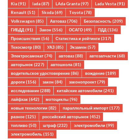
Kia
(91)
lada
(87)
LAda Granta
(97)
Lada Vesta
(91)
Renault
(51)
Skoda
(69)
Toyota
(78)
Volkswagen
(85)
Автоваз
(706)
Безопасность
(209)
ГИБДД
(91)
Закон
(556)
ОСАГО
(49)
ПДД
(136)
Происшествия
(56)
Статистика и рейтинги
(317)
Техосмотр
(80)
УАЗ
(85)
Экзамен
(57)
Электросамокат
(74)
автоваз
(88)
автозапчасти
(68)
авторынок
(227)
автошкола
(81)
водительское удостоверение
(86)
вождение
(189)
дороги
(156)
закон
(84)
законопроект
(79)
исследование
(288)
китайские автомобили
(241)
лайфхак
(642)
мотоциклы
(96)
новые технологии
(82)
параллельный импорт
(177)
разное
(125)
российский авторынок
(452)
топливо
(50)
штраф
(232)
электромобили
(99)
электромобиль
(151)