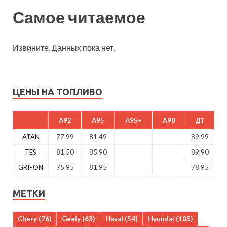
Самое читаемое
Извините. Данных пока нет.
ЦЕНЫ НА ТОПЛИВО
A92
A95
A95+
A98
ДТ
ATAN
77.99
81.49
89.99
TES
81.50
85.90
89.90
GRIFON
75.95
81.95
78.95
МЕТКИ
Chery
(76)
Geely
(63)
Haval
(54)
Hyundai
(105)