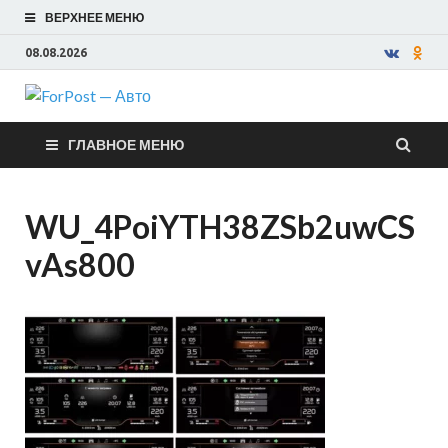
ВЕРХНЕЕ МЕНЮ
08.08.2026
ForPost —
ГЛАВНОЕ МЕНЮ
Авто
WU_4PoiYTH38ZSb2uwCS
vAs800