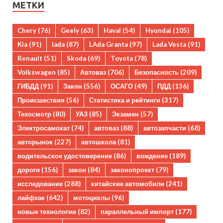
МЕТКИ
Chery
(76)
Geely
(63)
Haval
(54)
Hyundai
(105)
Kia
(91)
lada
(87)
LAda Granta
(97)
Lada Vesta
(91)
Renault
(51)
Skoda
(69)
Toyota
(78)
Volkswagen
(85)
Автоваз
(706)
Безопасность
(209)
ГИБДД
(91)
Закон
(556)
ОСАГО
(49)
ПДД
(136)
Происшествия
(56)
Статистика и рейтинги
(317)
Техосмотр
(80)
УАЗ
(85)
Экзамен
(57)
Электросамокат
(74)
автоваз
(88)
автозапчасти
(68)
авторынок
(227)
автошкола
(81)
водительское удостоверение
(86)
вождение
(189)
дороги
(156)
закон
(84)
законопроект
(79)
исследование
(288)
китайские автомобили
(241)
лайфхак
(642)
мотоциклы
(96)
новые технологии
(82)
параллельный импорт
(177)