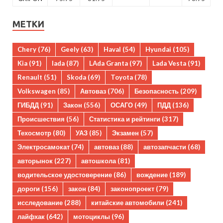
МЕТКИ
Chery
(76)
Geely
(63)
Haval
(54)
Hyundai
(105)
Kia
(91)
lada
(87)
LAda Granta
(97)
Lada Vesta
(91)
Renault
(51)
Skoda
(69)
Toyota
(78)
Volkswagen
(85)
Автоваз
(706)
Безопасность
(209)
ГИБДД
(91)
Закон
(556)
ОСАГО
(49)
ПДД
(136)
Происшествия
(56)
Статистика и рейтинги
(317)
Техосмотр
(80)
УАЗ
(85)
Экзамен
(57)
Электросамокат
(74)
автоваз
(88)
автозапчасти
(68)
авторынок
(227)
автошкола
(81)
водительское удостоверение
(86)
вождение
(189)
дороги
(156)
закон
(84)
законопроект
(79)
исследование
(288)
китайские автомобили
(241)
лайфхак
(642)
мотоциклы
(96)