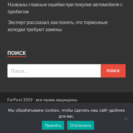
Названы главные ошибки при покупке автомобиля с
пробегом
Эксперт рассказал, как понять, что тормозные
колодки требуют замены
ПОИСК
ForPost 2019 - все права защищены
При использовании материалов сайта ссылка
Мы обрабатываем cookies, чтобы сделать наш сайт удобнее
обязательна.
для вас.
Принять
Отклонить
Информация для пользователей сайта