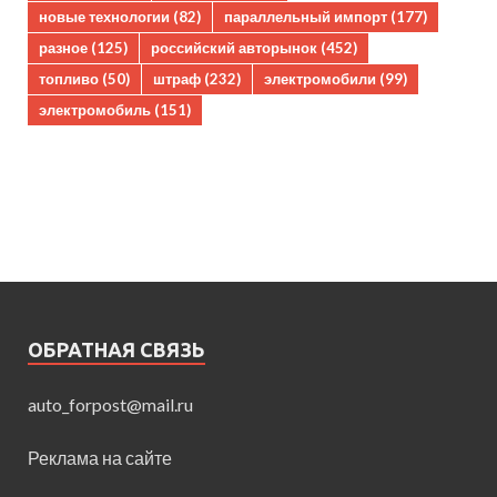
новые технологии
(82)
параллельный импорт
(177)
разное
(125)
российский авторынок
(452)
топливо
(50)
штраф
(232)
электромобили
(99)
электромобиль
(151)
ОБРАТНАЯ СВЯЗЬ
auto_forpost@mail.ru
Реклама на сайте