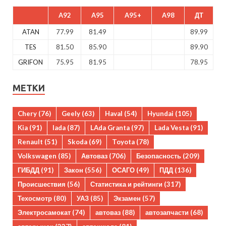
A92
A95
A95+
A98
ДТ
ATAN
77.99
81.49
89.99
TES
81.50
85.90
89.90
GRIFON
75.95
81.95
78.95
МЕТКИ
Chery
(76)
Geely
(63)
Haval
(54)
Hyundai
(105)
Kia
(91)
lada
(87)
LAda Granta
(97)
Lada Vesta
(91)
Renault
(51)
Skoda
(69)
Toyota
(78)
Volkswagen
(85)
Автоваз
(706)
Безопасность
(209)
ГИБДД
(91)
Закон
(556)
ОСАГО
(49)
ПДД
(136)
Происшествия
(56)
Статистика и рейтинги
(317)
Техосмотр
(80)
УАЗ
(85)
Экзамен
(57)
Электросамокат
(74)
автоваз
(88)
автозапчасти
(68)