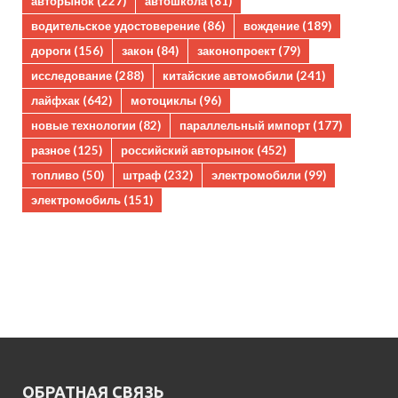
авторынок
(227)
автошкола
(81)
водительское удостоверение
(86)
вождение
(189)
дороги
(156)
закон
(84)
законопроект
(79)
исследование
(288)
китайские автомобили
(241)
лайфхак
(642)
мотоциклы
(96)
новые технологии
(82)
параллельный импорт
(177)
разное
(125)
российский авторынок
(452)
топливо
(50)
штраф
(232)
электромобили
(99)
электромобиль
(151)
ОБРАТНАЯ СВЯЗЬ