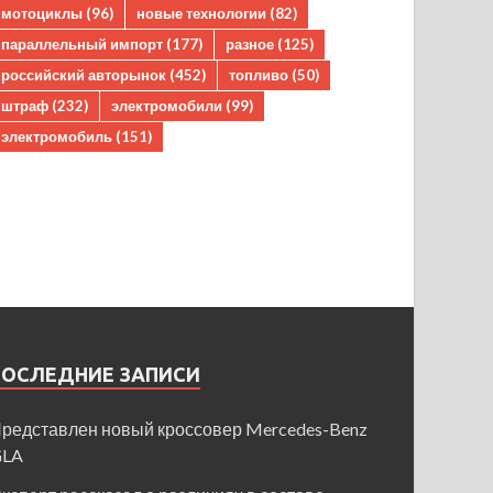
мотоциклы
(96)
новые технологии
(82)
параллельный импорт
(177)
разное
(125)
российский авторынок
(452)
топливо
(50)
штраф
(232)
электромобили
(99)
электромобиль
(151)
ПОСЛЕДНИЕ ЗАПИСИ
редставлен новый кроссовер Mercedes-Benz
GLA