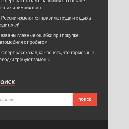
ксперт рассказал о различиях в составе
етних и зимних шин
 России изменятся правила труда и отдыха
одителей
азваны главные ошибки при покупке
втомобиля с пробегом
ксперт рассказал, как понять, что тормозные
олодки требуют замены
ПОИСК