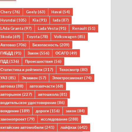
Chery
(76)
Geely
(63)
Haval
(54)
Hyundai
(105)
Kia
(91)
lada
(87)
LAda Granta
(97)
Lada Vesta
(91)
Renault
(51)
Skoda
(69)
Toyota
(78)
Volkswagen
(85)
Автоваз
(706)
Безопасность
(209)
ГИБДД
(91)
Закон
(556)
ОСАГО
(49)
ПДД
(136)
Происшествия
(56)
Статистика и рейтинги
(317)
Техосмотр
(80)
УАЗ
(85)
Экзамен
(57)
Электросамокат
(74)
автоваз
(88)
автозапчасти
(68)
авторынок
(227)
автошкола
(81)
водительское удостоверение
(86)
вождение
(189)
дороги
(156)
закон
(84)
законопроект
(79)
исследование
(288)
китайские автомобили
(241)
лайфхак
(642)