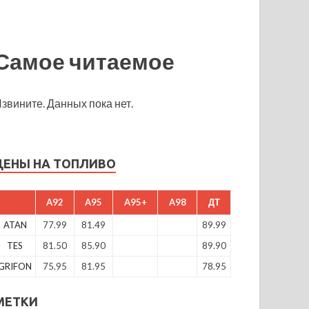
Самое читаемое
звините. Данных пока нет.
ЦЕНЫ НА ТОПЛИВО
A92
A95
A95+
A98
ДТ
ATAN
77.99
81.49
89.99
TES
81.50
85.90
89.90
GRIFON
75.95
81.95
78.95
МЕТКИ