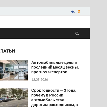
СТАТЬИ
Автомобильные цены в
последний месяц весны:
прогноз экспертов
12.05.2026
Срок годности — 3 года:
почему в России
автомобиль стал
дорогим расходником, а