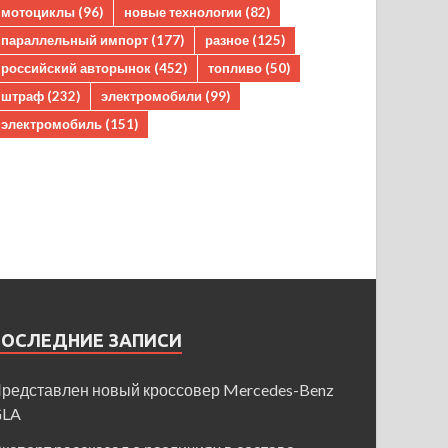
мотоциклы
(96)
новые технологии
(82)
параллельный импорт
(177)
разное
(125)
российский авторынок
(452)
топливо
(50)
штраф
(232)
электромобили
(99)
электромобиль
(151)
ПОСЛЕДНИЕ ЗАПИСИ
редставлен новый кроссовер Mercedes-Benz
GLA