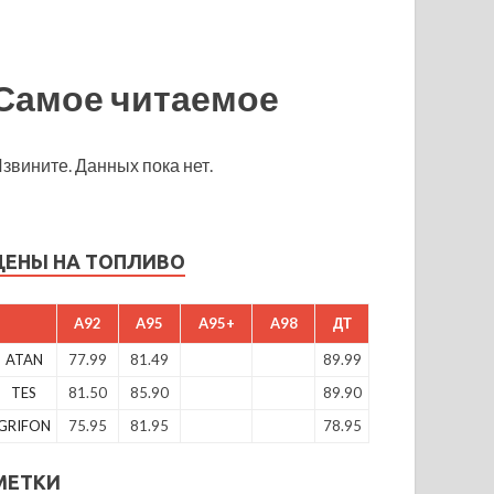
Самое читаемое
звините. Данных пока нет.
ЦЕНЫ НА ТОПЛИВО
A92
A95
A95+
A98
ДТ
ATAN
77.99
81.49
89.99
TES
81.50
85.90
89.90
GRIFON
75.95
81.95
78.95
МЕТКИ