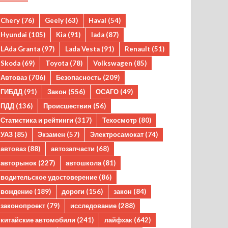
Chery
(76)
Geely
(63)
Haval
(54)
Hyundai
(105)
Kia
(91)
lada
(87)
LAda Granta
(97)
Lada Vesta
(91)
Renault
(51)
Skoda
(69)
Toyota
(78)
Volkswagen
(85)
Автоваз
(706)
Безопасность
(209)
ГИБДД
(91)
Закон
(556)
ОСАГО
(49)
ПДД
(136)
Происшествия
(56)
Статистика и рейтинги
(317)
Техосмотр
(80)
УАЗ
(85)
Экзамен
(57)
Электросамокат
(74)
автоваз
(88)
автозапчасти
(68)
авторынок
(227)
автошкола
(81)
водительское удостоверение
(86)
вождение
(189)
дороги
(156)
закон
(84)
законопроект
(79)
исследование
(288)
китайские автомобили
(241)
лайфхак
(642)