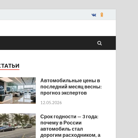
СТАТЬИ
Автомобильные цены в
последний месяц весны:
прогноз экспертов
12.05.2026
Срок годности — 3 года:
почему в России
автомобиль стал
дорогим расходником, а