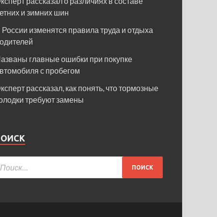
ксперт рассказал о различиях в составе
етних и зимних шин
 России изменятся правила труда и отдыха
одителей
азваны главные ошибки при покупке
втомобиля с пробегом
ксперт рассказал, как понять, что тормозные
олодки требуют замены
ПОИСК