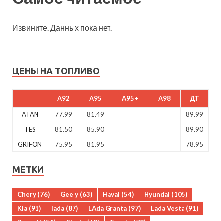
Извините. Данных пока нет.
ЦЕНЫ НА ТОПЛИВО
A92
A95
A95+
A98
ДТ
ATAN
77.99
81.49
89.99
TES
81.50
85.90
89.90
GRIFON
75.95
81.95
78.95
МЕТКИ
Chery
(76)
Geely
(63)
Haval
(54)
Hyundai
(105)
Kia
(91)
lada
(87)
LAda Granta
(97)
Lada Vesta
(91)