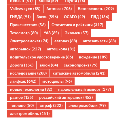
Renault
(51)
Skoda
(69)
Toyota
(78)
Volkswagen
(85)
Автоваз
(706)
Безопасность
(209)
ГИБДД
(91)
Закон
(556)
ОСАГО
(49)
ПДД
(136)
Происшествия
(56)
Статистика и рейтинги
(317)
Техосмотр
(80)
УАЗ
(85)
Экзамен
(57)
Электросамокат
(74)
автоваз
(88)
автозапчасти
(68)
авторынок
(227)
автошкола
(81)
водительское удостоверение
(86)
вождение
(189)
дороги
(156)
закон
(84)
законопроект
(79)
исследование
(288)
китайские автомобили
(241)
лайфхак
(642)
мотоциклы
(96)
новые технологии
(82)
параллельный импорт
(177)
разное
(125)
российский авторынок
(452)
топливо
(50)
штраф
(232)
электромобили
(99)
электромобиль
(151)