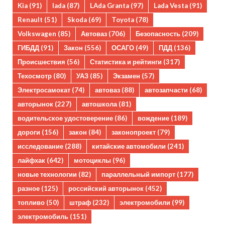
Kia
(91)
lada
(87)
LAda Granta
(97)
Lada Vesta
(91)
Renault
(51)
Skoda
(69)
Toyota
(78)
Volkswagen
(85)
Автоваз
(706)
Безопасность
(209)
ГИБДД
(91)
Закон
(556)
ОСАГО
(49)
ПДД
(136)
Происшествия
(56)
Статистика и рейтинги
(317)
Техосмотр
(80)
УАЗ
(85)
Экзамен
(57)
Электросамокат
(74)
автоваз
(88)
автозапчасти
(68)
авторынок
(227)
автошкола
(81)
водительское удостоверение
(86)
вождение
(189)
дороги
(156)
закон
(84)
законопроект
(79)
исследование
(288)
китайские автомобили
(241)
лайфхак
(642)
мотоциклы
(96)
новые технологии
(82)
параллельный импорт
(177)
разное
(125)
российский авторынок
(452)
топливо
(50)
штраф
(232)
электромобили
(99)
электромобиль
(151)