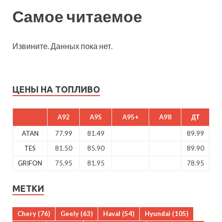
Самое читаемое
Извините. Данных пока нет.
ЦЕНЫ НА ТОПЛИВО
A92
A95
A95+
A98
ДТ
ATAN
77.99
81.49
89.99
TES
81.50
85.90
89.90
GRIFON
75.95
81.95
78.95
МЕТКИ
Chery
(76)
Geely
(63)
Haval
(54)
Hyundai
(105)