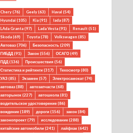
Chery
(76)
Geely
(63)
Haval
(54)
Hyundai
(105)
Kia
(91)
lada
(87)
LAda Granta
(97)
Lada Vesta
(91)
Renault
(51)
Skoda
(69)
Toyota
(78)
Volkswagen
(85)
Автоваз
(706)
Безопасность
(209)
ГИБДД
(91)
Закон
(556)
ОСАГО
(49)
ПДД
(136)
Происшествия
(56)
Статистика и рейтинги
(317)
Техосмотр
(80)
УАЗ
(85)
Экзамен
(57)
Электросамокат
(74)
автоваз
(88)
автозапчасти
(68)
авторынок
(227)
автошкола
(81)
водительское удостоверение
(86)
вождение
(189)
дороги
(156)
закон
(84)
законопроект
(79)
исследование
(288)
китайские автомобили
(241)
лайфхак
(642)