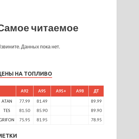
Самое читаемое
звините. Данных пока нет.
ЦЕНЫ НА ТОПЛИВО
A92
A95
A95+
A98
ДТ
ATAN
77.99
81.49
89.99
TES
81.50
85.90
89.90
GRIFON
75.95
81.95
78.95
МЕТКИ