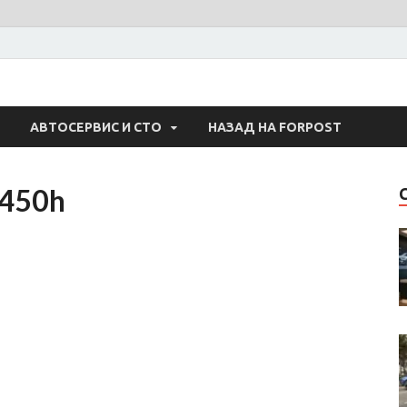
 Авто
АВТОСЕРВИС И СТО
НАЗАД НА FORPOST
-450h