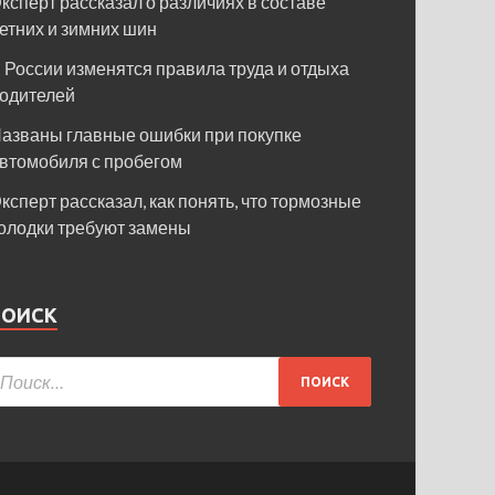
ксперт рассказал о различиях в составе
етних и зимних шин
 России изменятся правила труда и отдыха
одителей
азваны главные ошибки при покупке
втомобиля с пробегом
ксперт рассказал, как понять, что тормозные
олодки требуют замены
ПОИСК