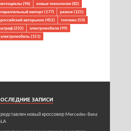
мотоциклы
(96)
новые технологии
(82)
параллельный импорт
(177)
разное
(125)
российский авторынок
(452)
топливо
(50)
штраф
(232)
электромобили
(99)
электромобиль
(151)
ПОСЛЕДНИЕ ЗАПИСИ
редставлен новый кроссовер Mercedes-Benz
GLA