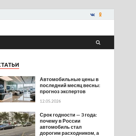
СТАТЬИ
Автомобильные цены в
последний месяц весны:
прогноз экспертов
12.05.2026
Срок годности — 3 года:
почему в России
автомобиль стал
дорогим расходником, а