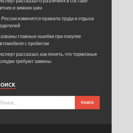
ксперт рассказал о различиях в составе
етних и зимних шин
 России изменятся правила труда и отдыха
одителей
азваны главные ошибки при покупке
втомобиля с пробегом
ксперт рассказал, как понять, что тормозные
олодки требуют замены
ПОИСК