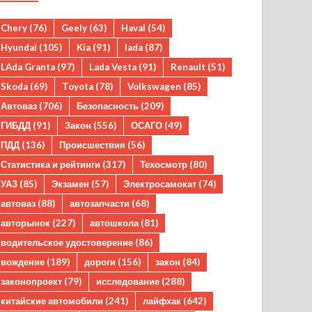
Chery
(76)
Geely
(63)
Haval
(54)
Hyundai
(105)
Kia
(91)
lada
(87)
LAda Granta
(97)
Lada Vesta
(91)
Renault
(51)
Skoda
(69)
Toyota
(78)
Volkswagen
(85)
Автоваз
(706)
Безопасность
(209)
ГИБДД
(91)
Закон
(556)
ОСАГО
(49)
ПДД
(136)
Происшествия
(56)
Статистика и рейтинги
(317)
Техосмотр
(80)
УАЗ
(85)
Экзамен
(57)
Электросамокат
(74)
автоваз
(88)
автозапчасти
(68)
авторынок
(227)
автошкола
(81)
водительское удостоверение
(86)
вождение
(189)
дороги
(156)
закон
(84)
законопроект
(79)
исследование
(288)
китайские автомобили
(241)
лайфхак
(642)