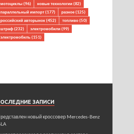
мотоциклы
(96)
новые технологии
(82)
параллельный импорт
(177)
разное
(125)
российский авторынок
(452)
топливо
(50)
штраф
(232)
электромобили
(99)
электромобиль
(151)
ПОСЛЕДНИЕ ЗАПИСИ
редставлен новый кроссовер Mercedes-Benz
GLA