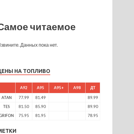
Самое читаемое
звините. Данных пока нет.
ЦЕНЫ НА ТОПЛИВО
A92
A95
A95+
A98
ДТ
ATAN
77.99
81.49
89.99
TES
81.50
85.90
89.90
GRIFON
75.95
81.95
78.95
МЕТКИ