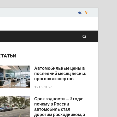
СТАТЬИ
Автомобильные цены в
последний месяц весны:
прогноз экспертов
12.05.2026
Срок годности — 3 года:
почему в России
автомобиль стал
дорогим расходником, а