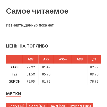
Самое читаемое
Извините. Данных пока нет.
ЦЕНЫ НА ТОПЛИВО
A92
A95
A95+
A98
ДТ
ATAN
77.99
81.49
89.99
TES
81.50
85.90
89.90
GRIFON
75.95
81.95
78.95
МЕТКИ
Chery
(76)
Geely
(63)
Haval
(54)
Hyundai
(105)