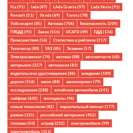
Kia
(91)
lada
(87)
LAda Granta
(97)
Lada Vesta
(91)
Renault
(51)
Skoda
(69)
Toyota
(78)
Volkswagen
(85)
Автоваз
(706)
Безопасность
(209)
ГИБДД
(91)
Закон
(556)
ОСАГО
(49)
ПДД
(136)
Происшествия
(56)
Статистика и рейтинги
(317)
Техосмотр
(80)
УАЗ
(85)
Экзамен
(57)
Электросамокат
(74)
автоваз
(88)
автозапчасти
(68)
авторынок
(227)
автошкола
(81)
водительское удостоверение
(86)
вождение
(189)
дороги
(156)
закон
(84)
законопроект
(79)
исследование
(288)
китайские автомобили
(241)
лайфхак
(642)
мотоциклы
(96)
новые технологии
(82)
параллельный импорт
(177)
разное
(125)
российский авторынок
(452)
топливо
(50)
штраф
(232)
электромобили
(99)
электромобиль
(151)