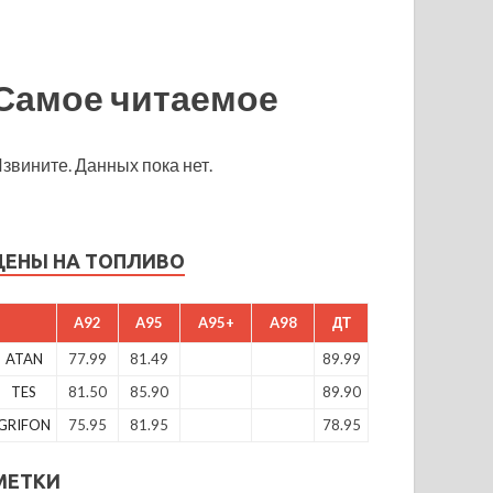
Самое читаемое
звините. Данных пока нет.
ЦЕНЫ НА ТОПЛИВО
A92
A95
A95+
A98
ДТ
ATAN
77.99
81.49
89.99
TES
81.50
85.90
89.90
GRIFON
75.95
81.95
78.95
МЕТКИ