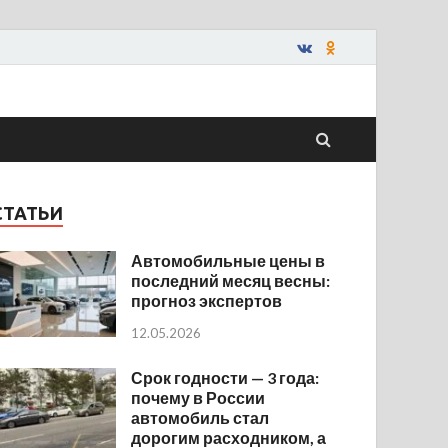
СТАТЬИ
Автомобильные цены в
последний месяц весны:
прогноз экспертов
12.05.2026
Срок годности — 3 года:
почему в России
автомобиль стал
дорогим расходником, а