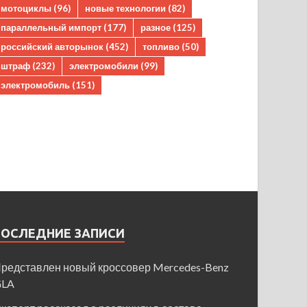
мотоциклы
(96)
новые технологии
(82)
параллельный импорт
(177)
разное
(125)
российский авторынок
(452)
топливо
(50)
штраф
(232)
электромобили
(99)
электромобиль
(151)
ПОСЛЕДНИЕ ЗАПИСИ
редставлен новый кроссовер Mercedes-Benz
GLA