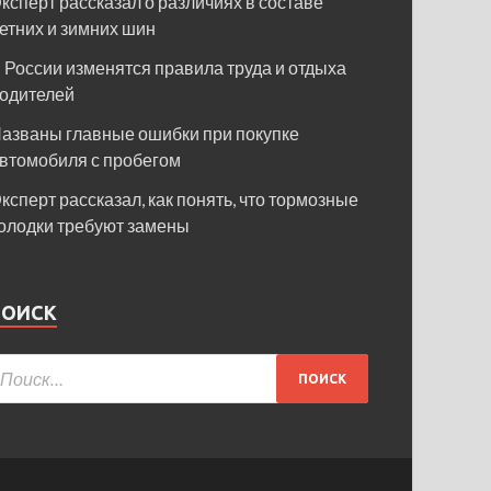
ксперт рассказал о различиях в составе
етних и зимних шин
 России изменятся правила труда и отдыха
одителей
азваны главные ошибки при покупке
втомобиля с пробегом
ксперт рассказал, как понять, что тормозные
олодки требуют замены
ПОИСК