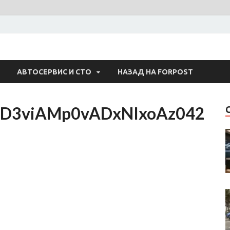
 Авто
АВТОСЕРВИС И СТО
НАЗАД НА FORPOST
2hD3viAMp0vADxNIxoAz042