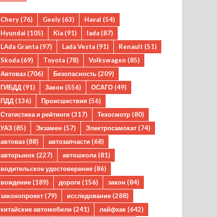
Chery
(76)
Geely
(63)
Haval
(54)
Hyundai
(105)
Kia
(91)
lada
(87)
LAda Granta
(97)
Lada Vesta
(91)
Renault
(51)
Skoda
(69)
Toyota
(78)
Volkswagen
(85)
Автоваз
(706)
Безопасность
(209)
ГИБДД
(91)
Закон
(556)
ОСАГО
(49)
ПДД
(136)
Происшествия
(56)
Статистика и рейтинги
(317)
Техосмотр
(80)
УАЗ
(85)
Экзамен
(57)
Электросамокат
(74)
автоваз
(88)
автозапчасти
(68)
авторынок
(227)
автошкола
(81)
водительское удостоверение
(86)
вождение
(189)
дороги
(156)
закон
(84)
законопроект
(79)
исследование
(288)
китайские автомобили
(241)
лайфхак
(642)