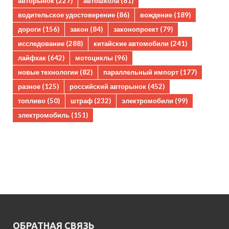
авторынок
(227)
автошкола
(81)
водительское удостоверение
(86)
вождение
(189)
дороги
(156)
закон
(84)
законопроект
(79)
исследование
(288)
китайские автомобили
(241)
лайфхак
(642)
мотоциклы
(96)
новые технологии
(82)
параллельный импорт
(177)
разное
(125)
российский авторынок
(452)
топливо
(50)
штраф
(232)
электромобили
(99)
электромобиль
(151)
ОБРАТНАЯ СВЯЗЬ