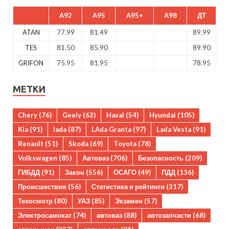
A92
A95
A95+
A98
ДТ
ATAN
77.99
81.49
89.99
TES
81.50
85.90
89.90
GRIFON
75.95
81.95
78.95
МЕТКИ
Chery
(76)
Geely
(63)
Haval
(54)
Hyundai
(105)
Kia
(91)
lada
(87)
LAda Granta
(97)
Lada Vesta
(91)
Renault
(51)
Skoda
(69)
Toyota
(78)
Volkswagen
(85)
Автоваз
(706)
Безопасность
(209)
ГИБДД
(91)
Закон
(556)
ОСАГО
(49)
ПДД
(136)
Происшествия
(56)
Статистика и рейтинги
(317)
Техосмотр
(80)
УАЗ
(85)
Экзамен
(57)
Электросамокат
(74)
автоваз
(88)
автозапчасти
(68)