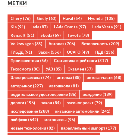
МЕТКИ
Chery
(76)
Geely
(63)
Haval
(54)
Hyundai
(105)
Kia
(91)
lada
(87)
LAda Granta
(97)
Lada Vesta
(91)
Renault
(51)
Skoda
(69)
Toyota
(78)
Volkswagen
(85)
Автоваз
(706)
Безопасность
(209)
ГИБДД
(91)
Закон
(556)
ОСАГО
(49)
ПДД
(136)
Происшествия
(56)
Статистика и рейтинги
(317)
Техосмотр
(80)
УАЗ
(85)
Экзамен
(57)
Электросамокат
(74)
автоваз
(88)
автозапчасти
(68)
авторынок
(227)
автошкола
(81)
водительское удостоверение
(86)
вождение
(189)
дороги
(156)
закон
(84)
законопроект
(79)
исследование
(288)
китайские автомобили
(241)
лайфхак
(642)
мотоциклы
(96)
новые технологии
(82)
параллельный импорт
(177)