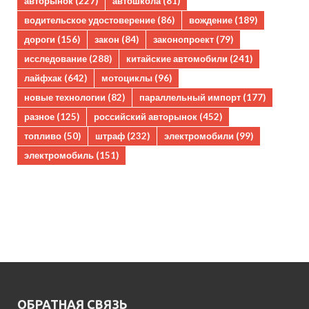
авторынок
(227)
автошкола
(81)
водительское удостоверение
(86)
вождение
(189)
дороги
(156)
закон
(84)
законопроект
(79)
исследование
(288)
китайские автомобили
(241)
лайфхак
(642)
мотоциклы
(96)
новые технологии
(82)
параллельный импорт
(177)
разное
(125)
российский авторынок
(452)
топливо
(50)
штраф
(232)
электромобили
(99)
электромобиль
(151)
ОБРАТНАЯ СВЯЗЬ