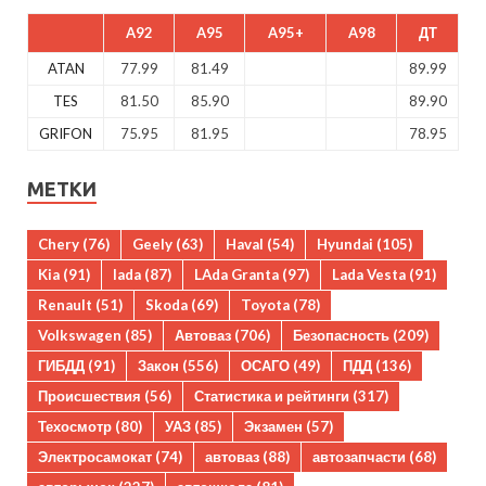
A92
A95
A95+
A98
ДТ
ATAN
77.99
81.49
89.99
TES
81.50
85.90
89.90
GRIFON
75.95
81.95
78.95
МЕТКИ
Chery
(76)
Geely
(63)
Haval
(54)
Hyundai
(105)
Kia
(91)
lada
(87)
LAda Granta
(97)
Lada Vesta
(91)
Renault
(51)
Skoda
(69)
Toyota
(78)
Volkswagen
(85)
Автоваз
(706)
Безопасность
(209)
ГИБДД
(91)
Закон
(556)
ОСАГО
(49)
ПДД
(136)
Происшествия
(56)
Статистика и рейтинги
(317)
Техосмотр
(80)
УАЗ
(85)
Экзамен
(57)
Электросамокат
(74)
автоваз
(88)
автозапчасти
(68)