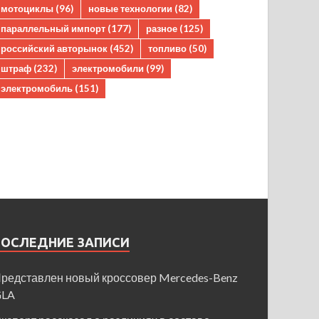
мотоциклы
(96)
новые технологии
(82)
параллельный импорт
(177)
разное
(125)
российский авторынок
(452)
топливо
(50)
штраф
(232)
электромобили
(99)
электромобиль
(151)
ПОСЛЕДНИЕ ЗАПИСИ
редставлен новый кроссовер Mercedes-Benz
GLA