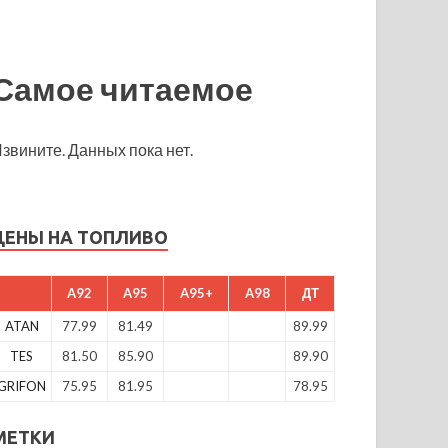
Самое читаемое
звините. Данных пока нет.
ЦЕНЫ НА ТОПЛИВО
A92
A95
A95+
A98
ДТ
ATAN
77.99
81.49
89.99
TES
81.50
85.90
89.90
GRIFON
75.95
81.95
78.95
МЕТКИ