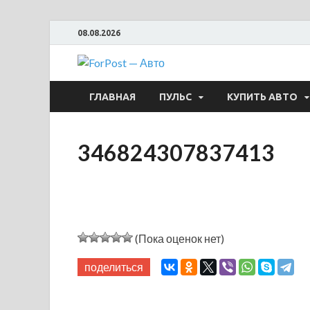
08.08.2026
ForPost —
ГЛАВНАЯ
ПУЛЬС
КУПИТЬ АВТО
346824307837413
(Пока оценок нет)
поделиться