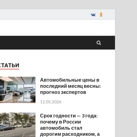
СТАТЬИ
Автомобильные цены в
последний месяц весны:
прогноз экспертов
12.05.2026
Срок годности — 3 года:
почему в России
автомобиль стал
дорогим расходником, а