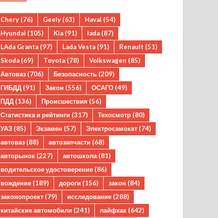
Chery
(76)
Geely
(63)
Haval
(54)
Hyundai
(105)
Kia
(91)
lada
(87)
LAda Granta
(97)
Lada Vesta
(91)
Renault
(51)
Skoda
(69)
Toyota
(78)
Volkswagen
(85)
Автоваз
(706)
Безопасность
(209)
ГИБДД
(91)
Закон
(556)
ОСАГО
(49)
ПДД
(136)
Происшествия
(56)
Статистика и рейтинги
(317)
Техосмотр
(80)
УАЗ
(85)
Экзамен
(57)
Электросамокат
(74)
автоваз
(88)
автозапчасти
(68)
авторынок
(227)
автошкола
(81)
водительское удостоверение
(86)
вождение
(189)
дороги
(156)
закон
(84)
законопроект
(79)
исследование
(288)
китайские автомобили
(241)
лайфхак
(642)