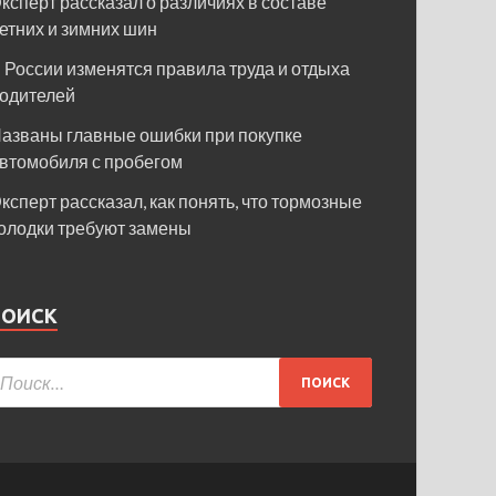
ксперт рассказал о различиях в составе
етних и зимних шин
 России изменятся правила труда и отдыха
одителей
азваны главные ошибки при покупке
втомобиля с пробегом
ксперт рассказал, как понять, что тормозные
олодки требуют замены
ПОИСК