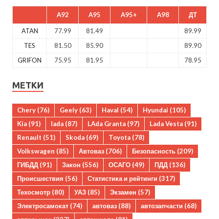
A92
A95
A95+
A98
ДТ
ATAN
77.99
81.49
89.99
TES
81.50
85.90
89.90
GRIFON
75.95
81.95
78.95
МЕТКИ
Chery
(76)
Geely
(63)
Haval
(54)
Hyundai
(105)
Kia
(91)
lada
(87)
LAda Granta
(97)
Lada Vesta
(91)
Renault
(51)
Skoda
(69)
Toyota
(78)
Volkswagen
(85)
Автоваз
(706)
Безопасность
(209)
ГИБДД
(91)
Закон
(556)
ОСАГО
(49)
ПДД
(136)
Происшествия
(56)
Статистика и рейтинги
(317)
Техосмотр
(80)
УАЗ
(85)
Экзамен
(57)
Электросамокат
(74)
автоваз
(88)
автозапчасти
(68)