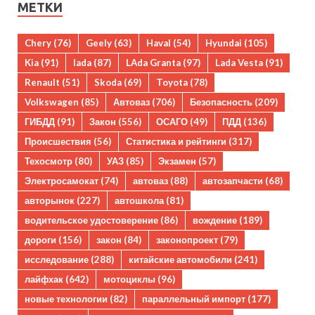
МЕТКИ
Chery
(76)
Geely
(63)
Haval
(54)
Hyundai
(105)
Kia
(91)
lada
(87)
LAda Granta
(97)
Lada Vesta
(91)
Renault
(51)
Skoda
(69)
Toyota
(78)
Volkswagen
(85)
Автоваз
(706)
Безопасность
(209)
ГИБДД
(91)
Закон
(556)
ОСАГО
(49)
ПДД
(136)
Происшествия
(56)
Статистика и рейтинги
(317)
Техосмотр
(80)
УАЗ
(85)
Экзамен
(57)
Электросамокат
(74)
автоваз
(88)
автозапчасти
(68)
авторынок
(227)
автошкола
(81)
водительское удостоверение
(86)
вождение
(189)
дороги
(156)
закон
(84)
законопроект
(79)
исследование
(288)
китайские автомобили
(241)
лайфхак
(642)
мотоциклы
(96)
новые технологии
(82)
параллельный импорт
(177)