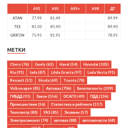
A92
A95
A95+
A98
ДТ
ATAN
77.99
81.49
89.99
TES
81.50
85.90
89.90
GRIFON
75.95
81.95
78.95
МЕТКИ
Chery
(76)
Geely
(63)
Haval
(54)
Hyundai
(105)
Kia
(91)
lada
(87)
LAda Granta
(97)
Lada Vesta
(91)
Renault
(51)
Skoda
(69)
Toyota
(78)
Volkswagen
(85)
Автоваз
(706)
Безопасность
(209)
ГИБДД
(91)
Закон
(556)
ОСАГО
(49)
ПДД
(136)
Происшествия
(56)
Статистика и рейтинги
(317)
Техосмотр
(80)
УАЗ
(85)
Экзамен
(57)
Электросамокат
(74)
автоваз
(88)
автозапчасти
(68)