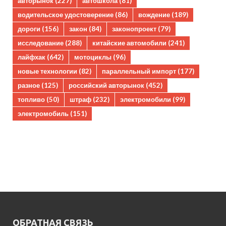
авторынок
(227)
автошкола
(81)
водительское удостоверение
(86)
вождение
(189)
дороги
(156)
закон
(84)
законопроект
(79)
исследование
(288)
китайские автомобили
(241)
лайфхак
(642)
мотоциклы
(96)
новые технологии
(82)
параллельный импорт
(177)
разное
(125)
российский авторынок
(452)
топливо
(50)
штраф
(232)
электромобили
(99)
электромобиль
(151)
ОБРАТНАЯ СВЯЗЬ