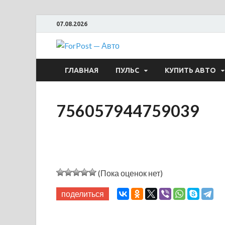
07.08.2026
ForPost —
ГЛАВНАЯ
ПУЛЬС
КУПИТЬ АВТО
756057944759039
(Пока оценок нет)
поделиться