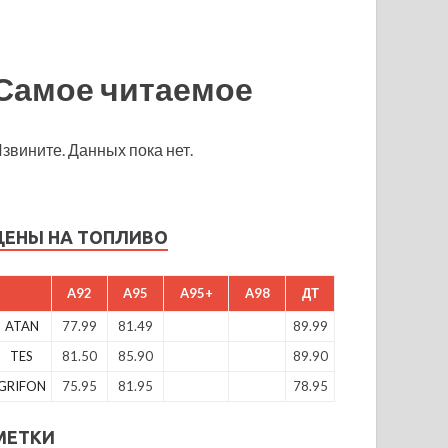
Самое читаемое
звините. Данных пока нет.
ЦЕНЫ НА ТОПЛИВО
A92
A95
A95+
A98
ДТ
ATAN
77.99
81.49
89.99
TES
81.50
85.90
89.90
GRIFON
75.95
81.95
78.95
МЕТКИ