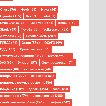
Chery
(76)
Geely
(63)
Haval
(54)
Hyundai
(105)
Kia
(91)
lada
(87)
LAda Granta
(97)
Lada Vesta
(91)
Renault
(51)
Skoda
(69)
Toyota
(78)
Volkswagen
(85)
Автоваз
(706)
Безопасность
(209)
ГИБДД
(91)
Закон
(556)
ОСАГО
(49)
ПДД
(136)
Происшествия
(56)
Статистика и рейтинги
(317)
Техосмотр
(80)
УАЗ
(85)
Экзамен
(57)
Электросамокат
(74)
автоваз
(88)
автозапчасти
(68)
авторынок
(227)
автошкола
(81)
водительское удостоверение
(86)
вождение
(189)
дороги
(156)
закон
(84)
законопроект
(79)
исследование
(288)
китайские автомобили
(241)
лайфхак
(642)