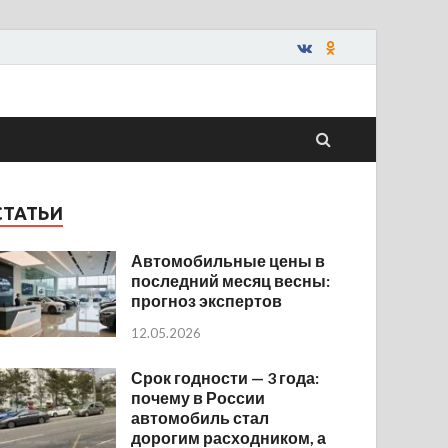
СТАТЬИ
Автомобильные цены в
последний месяц весны:
прогноз экспертов
12.05.2026
Срок годности — 3 года:
почему в России
автомобиль стал
дорогим расходником, а