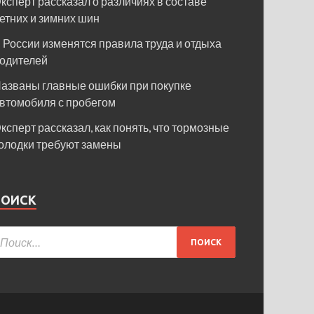
ксперт рассказал о различиях в составе
етних и зимних шин
 России изменятся правила труда и отдыха
одителей
азваны главные ошибки при покупке
втомобиля с пробегом
ксперт рассказал, как понять, что тормозные
олодки требуют замены
ПОИСК