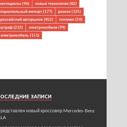
мотоциклы
(96)
новые технологии
(82)
параллельный импорт
(177)
разное
(125)
российский авторынок
(452)
топливо
(50)
штраф
(232)
электромобили
(99)
электромобиль
(151)
ПОСЛЕДНИЕ ЗАПИСИ
редставлен новый кроссовер Mercedes-Benz
GLA