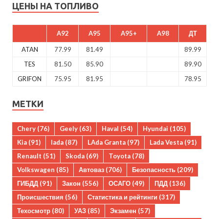
ЦЕНЫ НА ТОПЛИВО
A92
A95
A95+
A98
ДТ
ATAN
77.99
81.49
89.99
TES
81.50
85.90
89.90
GRIFON
75.95
81.95
78.95
МЕТКИ
Chery
(76)
Geely
(63)
Haval
(54)
Hyundai
(105)
Kia
(91)
lada
(87)
LAda Granta
(97)
Lada Vesta
(91)
Renault
(51)
Skoda
(69)
Toyota
(78)
Volkswagen
(85)
Автоваз
(706)
Безопасность
(209)
ГИБДД
(91)
Закон
(556)
ОСАГО
(49)
ПДД
(136)
Происшествия
(56)
Статистика и рейтинги
(317)
Техосмотр
(80)
УАЗ
(85)
Экзамен
(57)