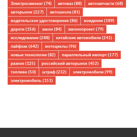
Электросамокат
(74)
автоваз
(88)
автозапчасти
(68)
авторынок
(227)
автошкола
(81)
водительское удостоверение
(86)
вождение
(189)
дороги
(156)
закон
(84)
законопроект
(79)
исследование
(288)
китайские автомобили
(241)
лайфхак
(642)
мотоциклы
(96)
новые технологии
(82)
параллельный импорт
(177)
разное
(125)
российский авторынок
(452)
топливо
(50)
штраф
(232)
электромобили
(99)
электромобиль
(151)