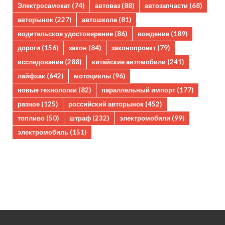
Электросамокат
(74)
автоваз
(88)
автозапчасти
(68)
авторынок
(227)
автошкола
(81)
водительское удостоверение
(86)
вождение
(189)
дороги
(156)
закон
(84)
законопроект
(79)
исследование
(288)
китайские автомобили
(241)
лайфхак
(642)
мотоциклы
(96)
новые технологии
(82)
параллельный импорт
(177)
разное
(125)
российский авторынок
(452)
топливо
(50)
штраф
(232)
электромобили
(99)
электромобиль
(151)