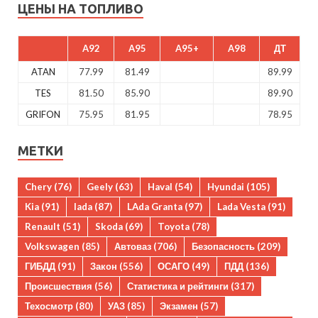
ЦЕНЫ НА ТОПЛИВО
A92
A95
A95+
A98
ДТ
ATAN
77.99
81.49
89.99
TES
81.50
85.90
89.90
GRIFON
75.95
81.95
78.95
МЕТКИ
Chery
(76)
Geely
(63)
Haval
(54)
Hyundai
(105)
Kia
(91)
lada
(87)
LAda Granta
(97)
Lada Vesta
(91)
Renault
(51)
Skoda
(69)
Toyota
(78)
Volkswagen
(85)
Автоваз
(706)
Безопасность
(209)
ГИБДД
(91)
Закон
(556)
ОСАГО
(49)
ПДД
(136)
Происшествия
(56)
Статистика и рейтинги
(317)
Техосмотр
(80)
УАЗ
(85)
Экзамен
(57)