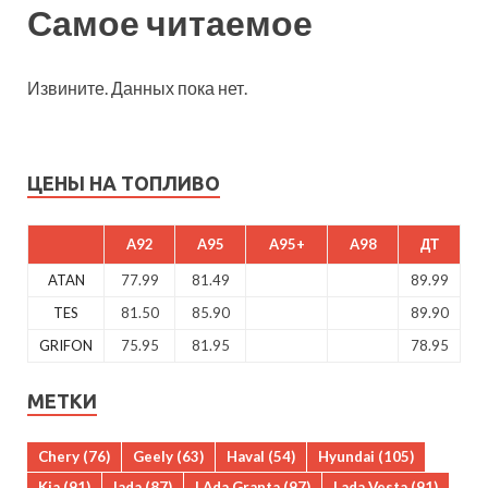
Самое читаемое
Извините. Данных пока нет.
ЦЕНЫ НА ТОПЛИВО
A92
A95
A95+
A98
ДТ
ATAN
77.99
81.49
89.99
TES
81.50
85.90
89.90
GRIFON
75.95
81.95
78.95
МЕТКИ
Chery
(76)
Geely
(63)
Haval
(54)
Hyundai
(105)
Kia
(91)
lada
(87)
LAda Granta
(97)
Lada Vesta
(91)