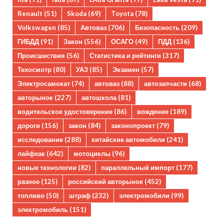
Renault
(51)
Skoda
(69)
Toyota
(78)
Volkswagen
(85)
Автоваз
(706)
Безопасность
(209)
ГИБДД
(91)
Закон
(556)
ОСАГО
(49)
ПДД
(136)
Происшествия
(56)
Статистика и рейтинги
(317)
Техосмотр
(80)
УАЗ
(85)
Экзамен
(57)
Электросамокат
(74)
автоваз
(88)
автозапчасти
(68)
авторынок
(227)
автошкола
(81)
водительское удостоверение
(86)
вождение
(189)
дороги
(156)
закон
(84)
законопроект
(79)
исследование
(288)
китайские автомобили
(241)
лайфхак
(642)
мотоциклы
(96)
новые технологии
(82)
параллельный импорт
(177)
разное
(125)
российский авторынок
(452)
топливо
(50)
штраф
(232)
электромобили
(99)
электромобиль
(151)